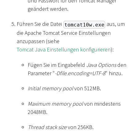
und Passwort für den Tomcat Manager
geändert werden.
Führen Sie die Datei
aus, um
tomcat10w.exe
die Apache Tomcat Service Einstellungen
anzupassen (siehe
Tomcat Java Einstellungen konfigurieren
):
Fügen Sie im Eingabefeld
Java Options
den
Parameter "
-Dfile.encoding=UTF-8
" hinzu.
Initial memory pool
von 512MB.
Maximum memory pool
von mindestens
2048MB.
Thread stack size
von 256KB.