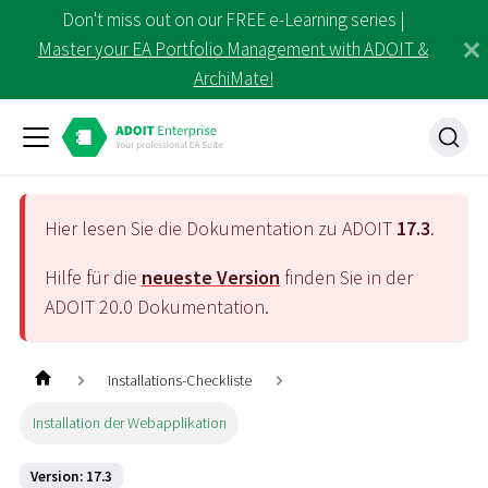
Don't miss out on our FREE e-Learning series |
Master your EA Portfolio Management with ADOIT &
ArchiMate!
Hier lesen Sie die Dokumentation zu ADOIT
17.3
.
Hilfe für die
neueste Version
finden Sie in der
ADOIT
20.0
Dokumentation.
Installations-Checkliste
Installation der Webapplikation
Version: 17.3