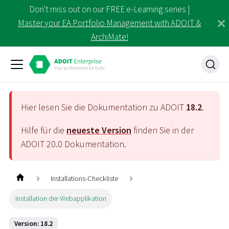
Don't miss out on our FREE e-Learning series |
Master your EA Portfolio Management with ADOIT &
ArchiMate!
Hier lesen Sie die Dokumentation zu ADOIT
18.2
.
Hilfe für die
neueste Version
finden Sie in der
ADOIT
20.0
Dokumentation.
Installations-Checkliste
Installation der Webapplikation
Version: 18.2