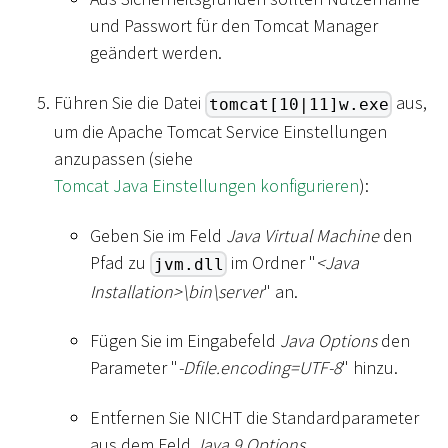
und Passwort für den Tomcat Manager
geändert werden.
Führen Sie die Datei
aus,
tomcat[10|11]w.exe
um die Apache Tomcat Service Einstellungen
anzupassen (siehe
Tomcat Java Einstellungen konfigurieren
):
Geben Sie im Feld
Java Virtual Machine
den
Pfad zu
im Ordner "
<
Java
jvm.dll
Installation
>
\
bin
\
server
" an.
Fügen Sie im Eingabefeld
Java Options
den
Parameter "
-Dfile.encoding=UTF-8
" hinzu.
Entfernen Sie NICHT die Standardparameter
aus dem Feld
Java 9 Options
.