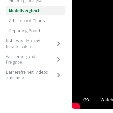
Nutzungsanalyse
Modellvergleich
Arbeiten mit Charts
Reporting Board
Kollaboration und
Inhalte teilen
Validierung und
Freigabe
Barrierefreiheit, Videos
und mehr