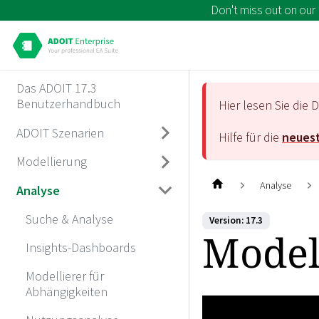
Don't miss out on our
Das ADOIT 17.3
Benutzerhandbuch
Hier lesen Sie di
ADOIT Szenarien
Hilfe für die
neuest
Modellierung
Analyse
Analyse
Suche & Analyse
Version: 17.3
Model
Insights-Dashboards
Modellierer für
Abhängigkeiten