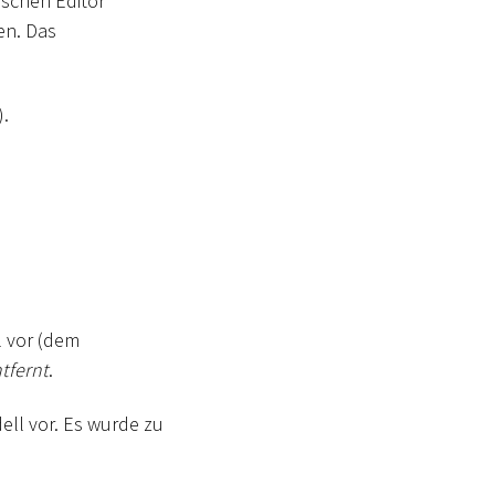
ischen Editor
en. Das
).
l vor (dem
tfernt
.
ll vor. Es wurde zu