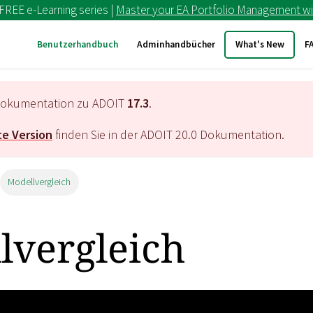
 FREE e-Learning series |
Master your EA Portfolio Management wi
Benutzerhandbuch
Adminhandbücher
What's New
F
e Dokumentation zu ADOIT
17.3
.
e Version
finden Sie in der ADOIT
20.0
Dokumentation.
Modellvergleich
lvergleich