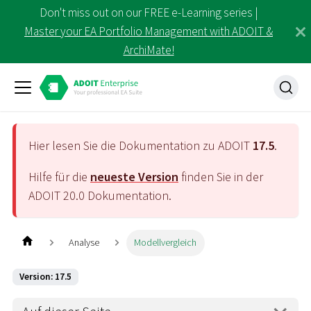
Don't miss out on our FREE e-Learning series |
Master your EA Portfolio Management with ADOIT &
ArchiMate!
Hier lesen Sie die Dokumentation zu ADOIT
17.5
.
Hilfe für die
neueste Version
finden Sie in der
ADOIT
20.0
Dokumentation.
Analyse
Modellvergleich
Version: 17.5