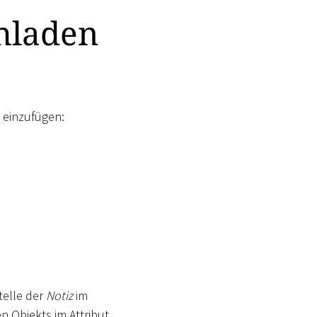
chladen
l einzufügen:
telle der
Notiz
im
en Objekts im Attribut