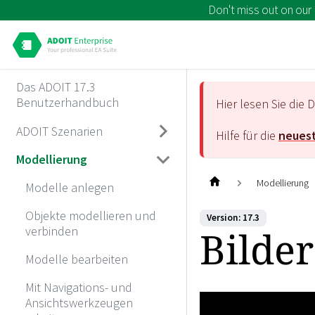
Don't miss out on our
Das ADOIT 17.3
Benutzerhandbuch
Hier lesen Sie di
ADOIT Szenarien
Hilfe für die
neuest
Modellierung
Modellierung
Modelle anlegen
Objekte modellieren und
Version: 17.3
Bilder
verbinden
Modelle bearbeiten
Mit Navigations- und
Ansichtswerkzeugen