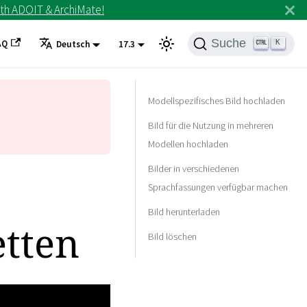
th ADOIT & ArchiMate!
Suche
AQ
K
Deutsch
17.3
Modellspezifisches Bild hochladen
Bild für die Nutzung in mehreren
Modellen hochladen
Bilder in verschiedenen
Sprachfassungen verfügbar machen
Bild herunterladen
etten
Bild löschen