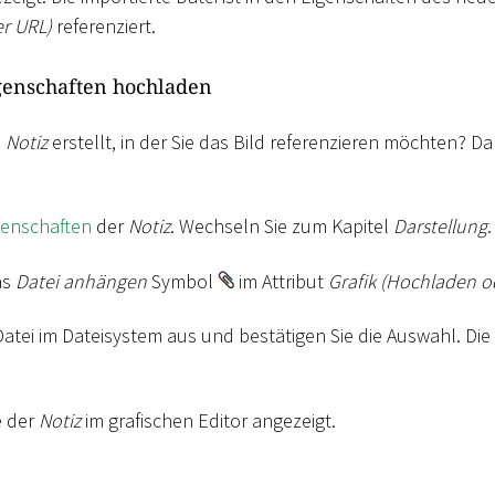
er URL)
referenziert.
igenschaften hochladen
e
Notiz
erstellt, in der Sie das Bild referenzieren möchten? D
igenschaften
der
Notiz
. Wechseln Sie zum Kapitel
Darstellung
.
as
Datei anhängen
Symbol
im Attribut
Grafik (Hochladen o
atei im Dateisystem aus und bestätigen Sie die Auswahl. Die 
e der
Notiz
im grafischen Editor angezeigt.