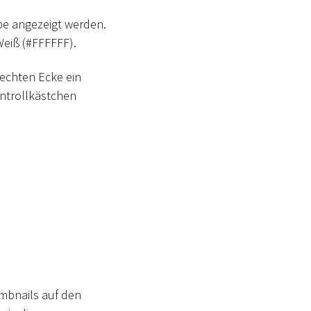
be angezeigt werden.
eiß (
#
FFFFFF).
rechten Ecke ein
ntrollkästchen
mbnails auf den