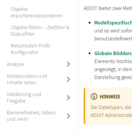
ADOIT bietet zwei Met
Objekte
importieren/exportieren
Modellspezifisch
Objekte filtern – Zeitfilter &
und es wird sofo
Statusfilter
benutzerdefinier
Metamodell Profil
Konfigurator
Globale Bilddars
Elements hochlad
Analyse
angezeigt, in den
Kollaboration und
Darstellung gewä
Inhalte teilen
Validierung und
HINWEIS
Freigabe
Die Dateitypen, d
Barrierefreiheit, Videos
ADOIT Administrati
und mehr