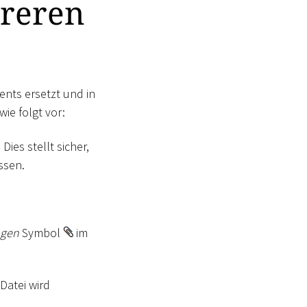
hreren
ents ersetzt und in
ie folgt vor:
ies stellt sicher,
ssen.
ngen
Symbol
im
Datei wird