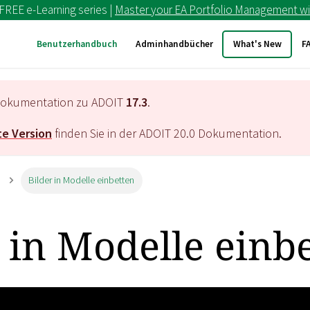
 FREE e-Learning series |
Master your EA Portfolio Management wi
Benutzerhandbuch
Adminhandbücher
What's New
F
e Dokumentation zu ADOIT
17.3
.
e Version
finden Sie in der ADOIT
20.0
Dokumentation.
Bilder in Modelle einbetten
 in Modelle einb