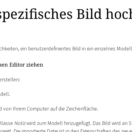
pezifisches Bild ho
hkeiten, ein benutzerdefiniertes Bild in ein einzelnes Model
chen Editor ziehen
erstellen:
dell.
ild von Ihrem Computer auf die Zeichenfläche.
 Klasse
Notiz
wird zum Modell hinzugefügt. Das Bild wird an S
zeigt. Die importierte Datei ist in den Eigenschaften des neu