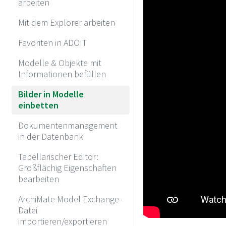
arbeiten
Mit dem Explorer arbeiten
Favoriten in ADOIT
Modelle & Objekte mit
Informationen befüllen
Bilder in Modelle
einbetten
Dokumentenmanagement
in der Datenbank
Tabellarischer Editor:
Großflächig Eigenschaften
bearbeiten
ArchiMate Model Exchange-
Datei
importieren/exportieren