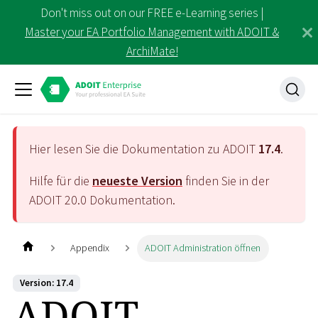
Don't miss out on our FREE e-Learning series |
Master your EA Portfolio Management with ADOIT &
ArchiMate!
Hier lesen Sie die Dokumentation zu ADOIT
17.4
.
Hilfe für die
neueste Version
finden Sie in der
ADOIT
20.0
Dokumentation.
Appendix
ADOIT Administration öffnen
Version: 17.4
ADOIT