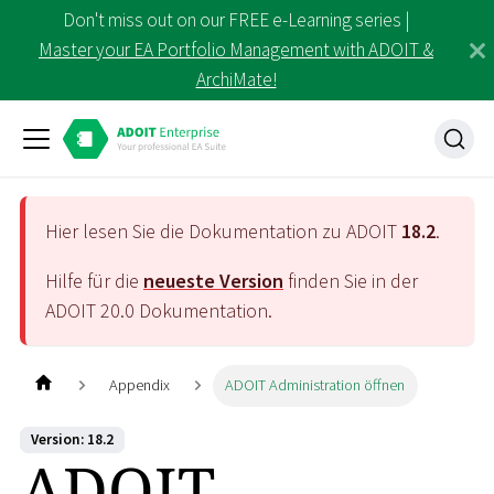
Don't miss out on our FREE e-Learning series |
Master your EA Portfolio Management with ADOIT &
ArchiMate!
Hier lesen Sie die Dokumentation zu ADOIT
18.2
.
Hilfe für die
neueste Version
finden Sie in der
ADOIT
20.0
Dokumentation.
Appendix
ADOIT Administration öffnen
Version: 18.2
ADOIT