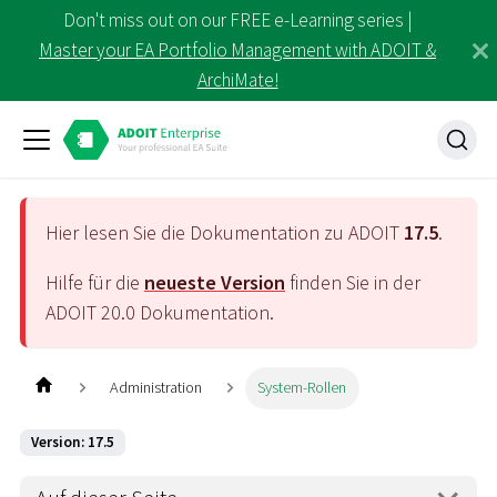
Don't miss out on our FREE e-Learning series |
Master your EA Portfolio Management with ADOIT &
ArchiMate!
Hier lesen Sie die Dokumentation zu ADOIT
17.5
.
Hilfe für die
neueste Version
finden Sie in der
ADOIT
20.0
Dokumentation.
Administration
System-Rollen
Version: 17.5