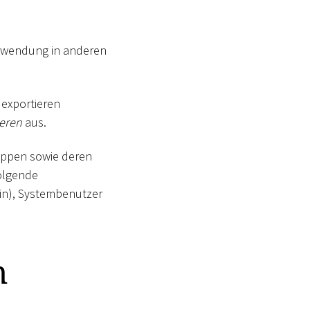
Verwendung in anderen
 exportieren
ieren
aus.
ruppen sowie deren
olgende
in), Systembenutzer
n