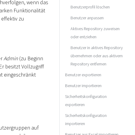
chverfolgen, wenn das
Benutzerprofil löschen
tarken Funktionalität
Benutzer anpassen
effektiv zu
Aktives Repository zuweisen
oder entziehen
Benutzer in aktives Repository
übernehmen oder aus aktivem
er
Admin
(zu Beginn
Repository entfernen
r besitzt Vollzugriff
t eingeschränkt
Benutzer exportieren
Benutzer importieren
Sicherheitskonfiguration
exportieren
Sicherheitskonfiguration
importieren
enutzergruppen auf
Benutzer aus Excel importieren