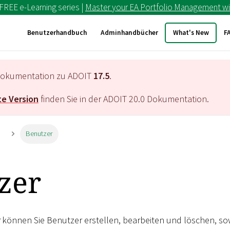
 FREE e-Learning series |
Master your EA Portfolio Management wi
Benutzerhandbuch
Adminhandbücher
What's New
F
e Dokumentation zu ADOIT
17.5
.
e Version
finden Sie in der ADOIT
20.0
Dokumentation.
n
Benutzer
zer
können Sie Benutzer erstellen, bearbeiten und löschen, s