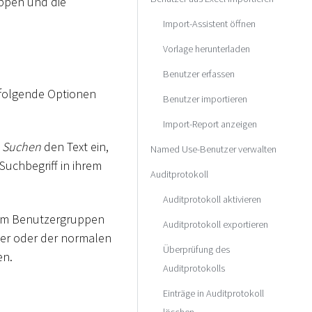
uppen und die
Import-Assistent öffnen
Vorlage herunterladen
Benutzer erfassen
 folgende Optionen
Benutzer importieren
Import-Report anzeigen
d
Suchen
den Text ein,
Named Use-Benutzer verwalten
uchbegriff in ihrem
Auditprotokoll
Auditprotokoll aktivieren
um Benutzergruppen
Auditprotokoll exportieren
zer oder der normalen
Überprüfung des
en.
Auditprotokolls
Einträge in Auditprotokoll
löschen