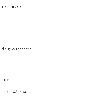
utzer an, die beim
n die gewünschten
blage:
ann auf
ID in die