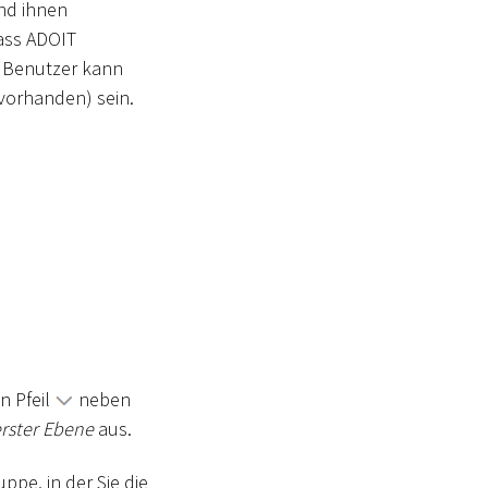
und ihnen
ass ADOIT
n Benutzer kann
 vorhanden) sein.
n Pfeil
neben
rster Ebene
aus.
pe, in der Sie die