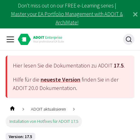
Don't miss out on our FREE e-Learning series |
Master your EA Portfolio Management with ADOIT &
ArchiMate!
Hier lesen Sie die Dokumentation zu ADOIT
17.5
.
Hilfe für die
neueste Version
finden Sie in der
ADOIT
20.0
Dokumentation.
ADOIT aktualisieren
Installation von Hotfixes für ADOIT 17.5
Version: 17.5