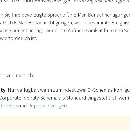
n Sie die Option
Hinweis anzeigen, wenn Eigenschaften geöf
n Sie Ihre bevorzugte Sprache für E-Mail-Benachrichtigunge
atisch E-Mail-Benachrichtigungen, wenn bestimmte Ereigniss
eise benachrichtigt, wenn ihre Aufmerksamkeit für einen Sch
 erforderlich ist.
n sind möglich:
ity
: Nur verfügbar, wenn zumindest zwei CI-Schemas konfig
Corporate Identity-Schema als Standard eingestellt ist, wenn
 drucken
und
Reports erzeugen
.