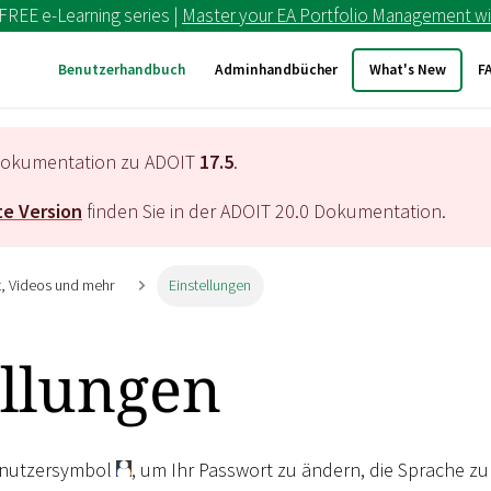
 FREE e-Learning series |
Master your EA Portfolio Management wi
Benutzerhandbuch
Adminhandbücher
What's New
F
e Dokumentation zu ADOIT
17.5
.
e Version
finden Sie in der ADOIT
20.0
Dokumentation.
it, Videos und mehr
Einstellungen
ellungen
Benutzersymbol
, um Ihr Passwort zu ändern, die Sprache zu