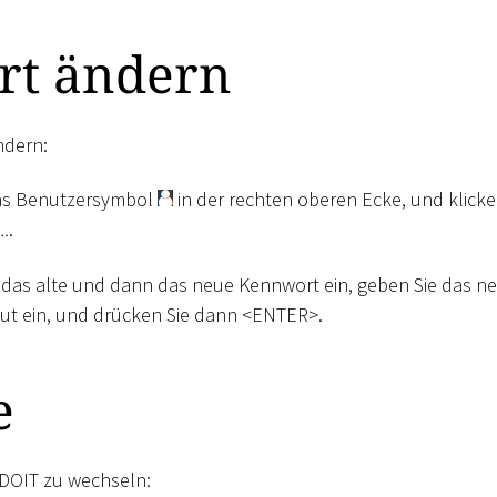
rt ändern
ndern:
das Benutzersymbol
in der rechten oberen Ecke, und klicke
..
.
 das alte und dann das neue Kennwort ein, geben Sie das n
ut ein, und drücken Sie dann
<
ENTER
>
.
e
DOIT zu wechseln: