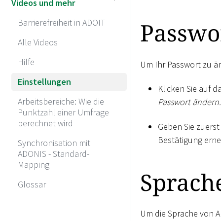
Videos und mehr
Barrierefreiheit in ADOIT
Passwo
Alle Videos
Hilfe
Um Ihr Passwort zu ä
Einstellungen
Klicken Sie auf 
Arbeitsbereiche: Wie die
Passwort ändern.
Punktzahl einer Umfrage
berechnet wird
Geben Sie zuerst
Bestätigung erne
Synchronisation mit
ADONIS - Standard-
Mapping
Sprach
Glossar
Um die Sprache von A