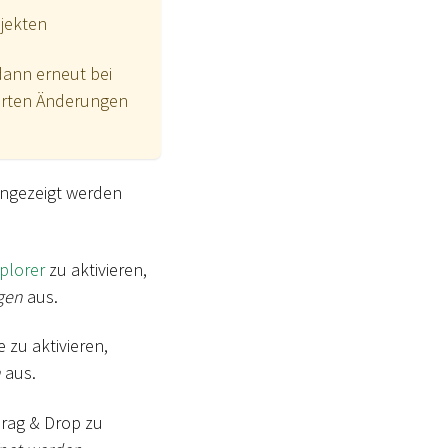
jekten
dann erneut bei
herten Änderungen
angezeigt werden
plorer
zu aktivieren,
gen
aus.
 zu aktivieren,
n
aus.
Drag & Drop zu