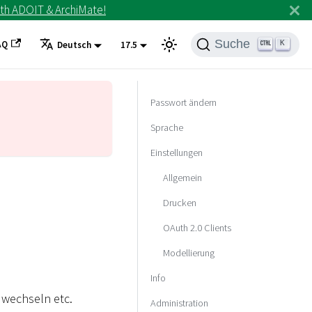
th ADOIT & ArchiMate!
Suche
AQ
K
Deutsch
17.5
Passwort ändern
Sprache
Einstellungen
Allgemein
Drucken
OAuth 2.0 Clients
Modellierung
Info
 wechseln etc.
Administration