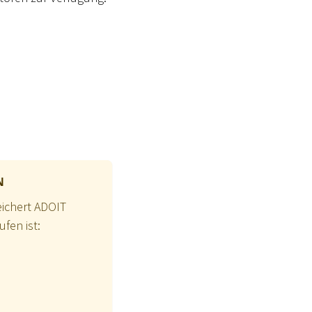
N
ichert ADOIT
fen ist: