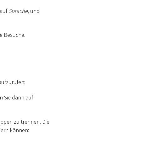
 auf
Sprache
, und
ge Besuche.
aufzurufen:
n Sie dann auf
uppen zu trennen. Die
ndern können: