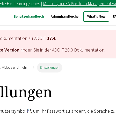
 FREE e-Learning series |
Master your EA Portfolio Management wi
Benutzerhandbuch
Adminhandbücher
What's New
F
e Dokumentation zu ADOIT
17.4
.
e Version
finden Sie in der ADOIT
20.0
Dokumentation.
it, Videos und mehr
Einstellungen
ellungen
Benutzersymbol
, um Ihr Passwort zu ändern, die Sprache zu