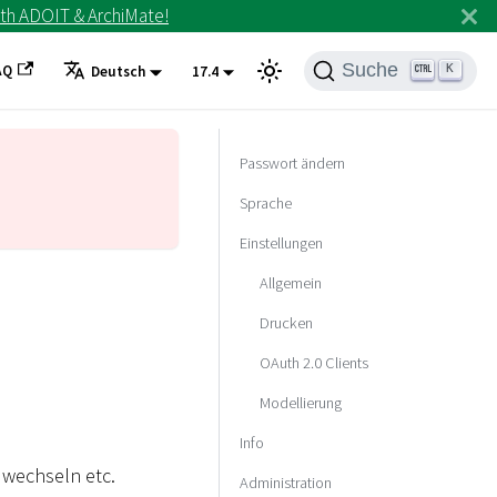
th ADOIT & ArchiMate!
Suche
AQ
K
Deutsch
17.4
Passwort ändern
Sprache
Einstellungen
Allgemein
Drucken
OAuth 2.0 Clients
Modellierung
Info
 wechseln etc.
Administration