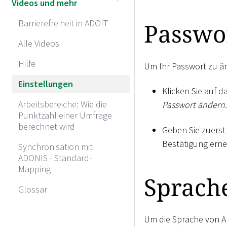
Videos und mehr
Barrierefreiheit in ADOIT
Passwo
Alle Videos
Hilfe
Um Ihr Passwort zu ä
Einstellungen
Klicken Sie auf 
Arbeitsbereiche: Wie die
Passwort ändern.
Punktzahl einer Umfrage
berechnet wird
Geben Sie zuerst
Bestätigung erne
Synchronisation mit
ADONIS - Standard-
Mapping
Sprach
Glossar
Um die Sprache von A