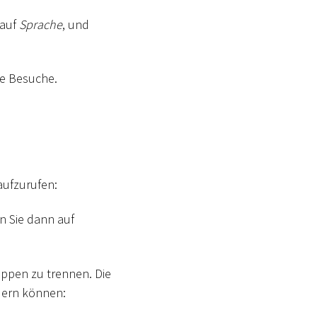
 auf
Sprache
, und
ge Besuche.
aufzurufen:
n Sie dann auf
uppen zu trennen. Die
ndern können: