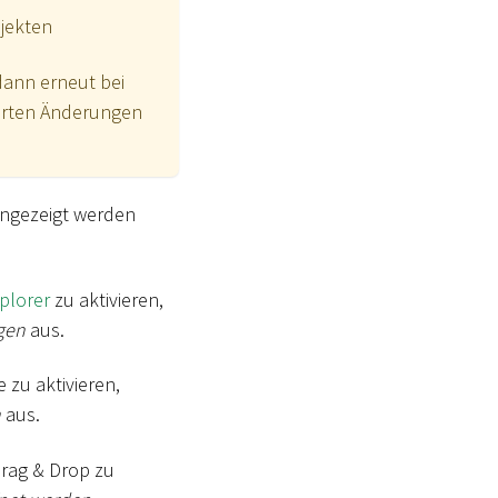
jekten
dann erneut bei
herten Änderungen
angezeigt werden
plorer
zu aktivieren,
gen
aus.
 zu aktivieren,
n
aus.
Drag & Drop zu