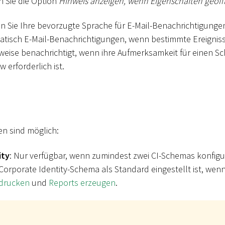
n Sie die Option
Hinweis anzeigen, wenn Eigenschaften geöf
n Sie Ihre bevorzugte Sprache für E-Mail-Benachrichtigunge
atisch E-Mail-Benachrichtigungen, wenn bestimmte Ereigniss
eise benachrichtigt, wenn ihre Aufmerksamkeit für einen Sch
 erforderlich ist.
n sind möglich:
ity
: Nur verfügbar, wenn zumindest zwei CI-Schemas konfig
Corporate Identity-Schema als Standard eingestellt ist, wenn
 drucken
und
Reports erzeugen
.