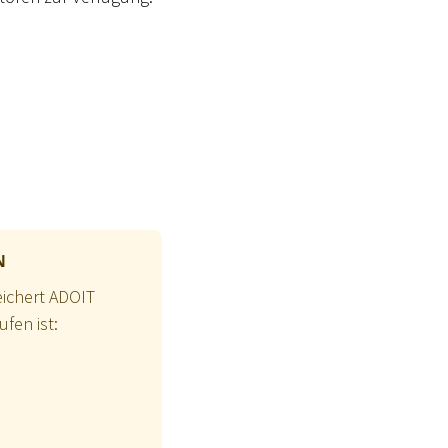
N
ichert ADOIT
fen ist: