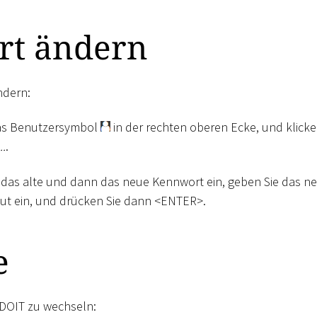
rt ändern
ndern:
das Benutzersymbol
in der rechten oberen Ecke, und klicke
..
.
 das alte und dann das neue Kennwort ein, geben Sie das n
ut ein, und drücken Sie dann
<
ENTER
>
.
e
DOIT zu wechseln: