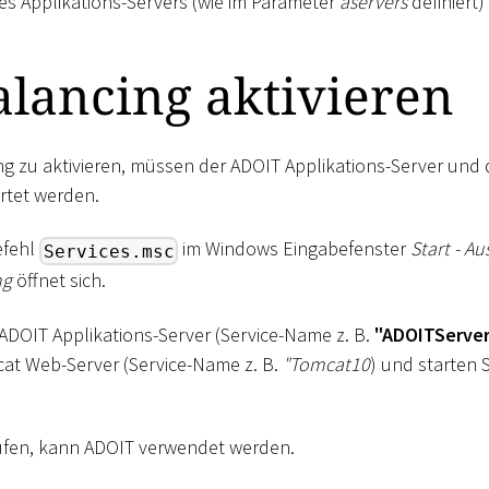
s Applikations-Servers (wie im Parameter
aservers
definiert)
lancing aktivieren
g zu aktivieren, müssen der ADOIT Applikations-Server und
rtet werden.
efehl
im Windows Eingabefenster
Start - A
Services.msc
ng
öffnet sich.
ADOIT Applikations-Server (Service-Name z. B.
"ADOITServer
at Web-Server (Service-Name z. B.
"Tomcat10
) und starten 
aufen, kann ADOIT verwendet werden.