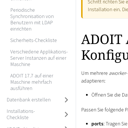
Schritt richten Si
Installation ein. D
Periodische
Synchronisation von
Benutzern mit LDAP
einrichten
ADOIT 
Sicherheits-Checkliste
Konfigu
Verschiedene Applikations-
Server Instanzen auf einer
Maschine
Um mehrere
aworker
ADOIT 17.7 auf einer
adaptieren:
Maschine mehrfach
ausführen
Öffnen Sie die Da
Datenbank erstellen
Passen Sie folgende P
Installations-
Checkliste
ports
: Tragen Si