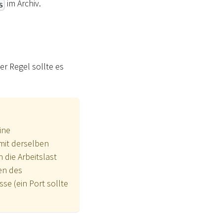
im Archiv.
s
er Regel sollte es
ine
mit derselben
 die Arbeitslast
en des
e (ein Port sollte