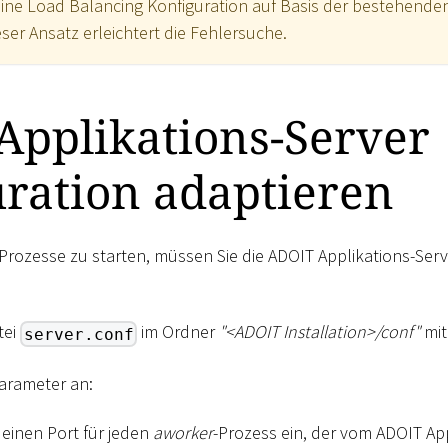
e eine Load Balancing Konfiguration auf Basis der bestehend
ieser Ansatz erleichtert die Fehlersuche.
Applikations-Server
ration adaptieren
-Prozesse zu starten, müssen Sie die ADOIT Applikations-Serv
tei
im Ordner
"
<
ADOIT Installation
>
/conf"
mit
server.conf
arameter an:
e einen Port für jeden
aworker
-Prozess ein, der vom ADOIT Ap