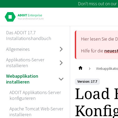
Don't miss out on our
Das ADOIT 17.7
Installationshandbuch
Hier lesen Sie di
Allgemeines
Hilfe für die
neuest
Applikations-Server
installieren
Webapplikation
Webapplikation
installieren
Version: 17.7
Load 
ADOIT Applikations-Server
konfigurieren
Konfi
Apache Tomcat Web-Server
installieren