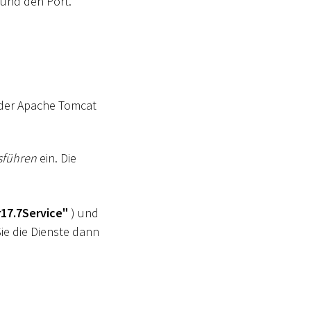
 und den Port.
 der Apache Tomcat
usführen
ein. Die
17.7Service"
) und
Sie die Dienste dann