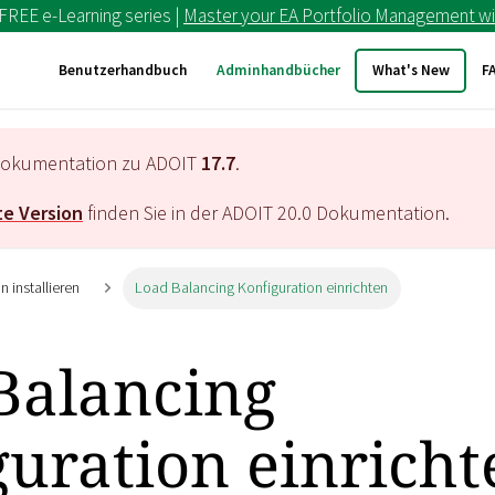
 FREE e-Learning series |
Master your EA Portfolio Management wi
Benutzerhandbuch
Adminhandbücher
What's New
F
e Dokumentation zu ADOIT
17.7
.
e Version
finden Sie in der ADOIT
20.0
Dokumentation.
 installieren
Load Balancing Konfiguration einrichten
Balancing
guration einricht