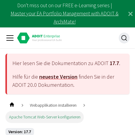
Don't miss out on our FREE e-Learning series |
Master your EA Portfolio Management with ADOIT &
ArchiMate!
Hier lesen Sie die Dokumentation zu ADOIT
17.7
.
Hilfe für die
neueste Version
finden Sie in der
ADOIT
20.0
Dokumentation.
Webapplikation installieren
Apache Tomcat Web-Server konfigurieren
Version: 17.7