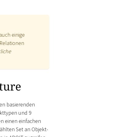
auch einige
-Relationen
liche
ture
gen basierenden
kttypen und 9
n einen einfachen
hlten Set an Objekt-