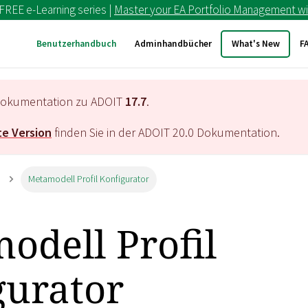
 FREE e-Learning series |
Master your EA Portfolio Management wi
Benutzerhandbuch
Adminhandbücher
What's New
F
e Dokumentation zu ADOIT
17.7
.
e Version
finden Sie in der ADOIT
20.0
Dokumentation.
Metamodell Profil Konfigurator
odell Profil
gurator