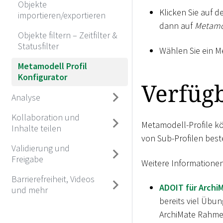
Objekte
Klicken Sie auf 
importieren/exportieren
dann auf
Metamod
Objekte filtern – Zeitfilter &
Statusfilter
Wählen Sie ein M
Metamodell Profil
Konfigurator
Verfügb
Analyse
Kollaboration und
Metamodell-Profile k
Inhalte teilen
von Sub-Profilen best
Validierung und
Freigabe
Weitere Informationen
Barrierefreiheit, Videos
ADOIT für Archi
und mehr
bereits viel Übu
ArchiMate Rahme