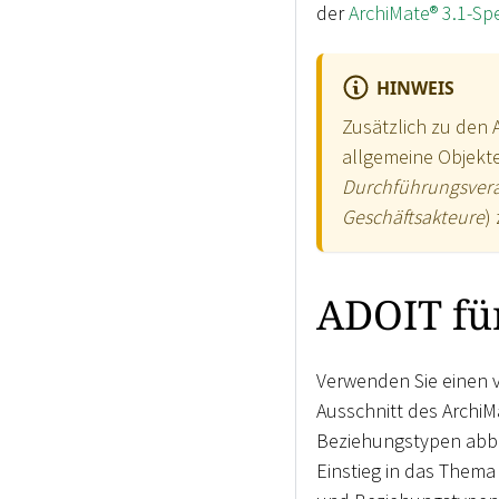
der
ArchiMate® 3.1-Spe
HINWEIS
Zusätzlich zu den
allgemeine Objekt
Durchführungsvera
Geschäftsakteure
)
ADOIT für
Verwenden Sie einen 
Ausschnitt des Archi
Beziehungstypen abbi
Einstieg in das Them