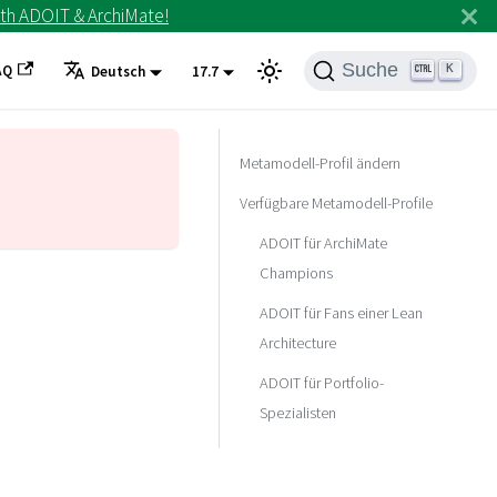
th ADOIT & ArchiMate!
Suche
AQ
K
Deutsch
17.7
Metamodell-Profil ändern
Verfügbare Metamodell-Profile
ADOIT für ArchiMate
Champions
ADOIT für Fans einer Lean
Architecture
ADOIT für Portfolio-
Spezialisten