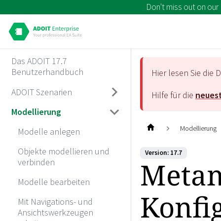
Don't miss out on our
Das ADOIT 17.7
Benutzerhandbuch
Hier lesen Sie di
ADOIT Szenarien
Hilfe für die
neuest
Modellierung
Modellierung
Modelle anlegen
Objekte modellieren und
Version: 17.7
Metam
verbinden
Modelle bearbeiten
Konfi
Mit Navigations- und
Ansichtswerkzeugen