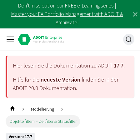
Don't miss out on our FREE e-Learning series |
Master your EA Portfolio Management with ADOIT &
ArchiMate!
Hier lesen Sie die Dokumentation zu ADOIT
17.7
.
Hilfe für die
neueste Version
finden Sie in der
ADOIT
20.0
Dokumentation.
Modellierung
Objekte filtern – Zeitfilter & Statusfilter
Version: 17.7