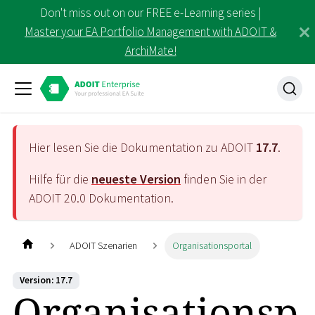
Don't miss out on our FREE e-Learning series |
Master your EA Portfolio Management with ADOIT &
ArchiMate!
Hier lesen Sie die Dokumentation zu ADOIT
17.7
.
Hilfe für die
neueste Version
finden Sie in der
ADOIT
20.0
Dokumentation.
ADOIT Szenarien
Organisationsportal
Version: 17.7
Organisationsp