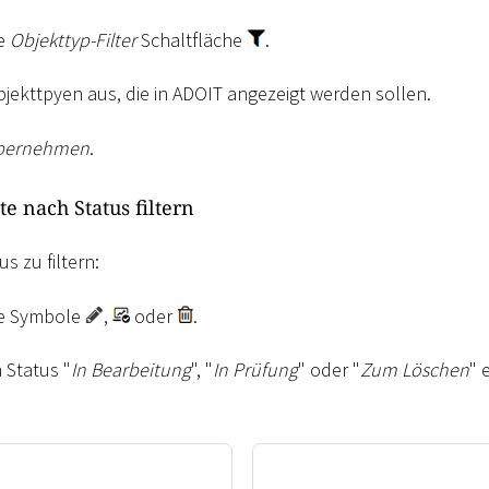
ie
Objekttyp-Filter
Schaltfläche
.
bjekttpyen aus, die in ADOIT angezeigt werden sollen.
bernehmen
.
e nach Status filtern
s zu filtern:
die Symbole
,
oder
.
 Status "
In Bearbeitung
", "
In Prüfung
" oder "
Zum Löschen
" 