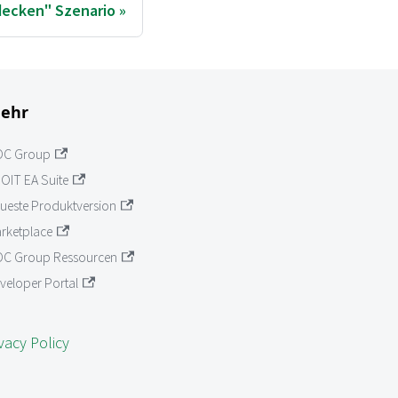
decken" Szenario
ehr
OC Group
OIT EA Suite
ueste Produktversion
rketplace
C Group Ressourcen
veloper Portal
vacy Policy