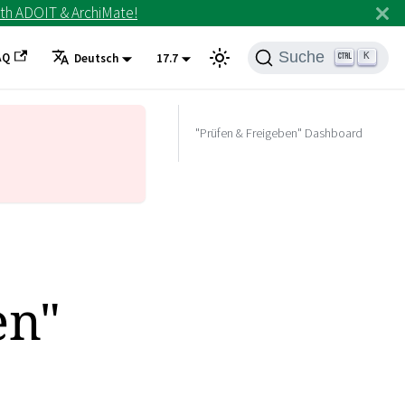
th ADOIT & ArchiMate!
Suche
AQ
K
Deutsch
17.7
"Prüfen & Freigeben" Dashboard
en"