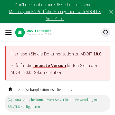
Don't miss out on our FREE e-Learning series |
Master your EA Portfolio Management with ADOIT &
ArchiMate!
Hier lesen Sie die Dokumentation zu ADOIT
18.0
.
Hilfe für die
neueste Version
finden Sie in der
ADOIT
20.0
Dokumentation.
Webapplikation installieren
(Optional) Apache Tomcat Web-Server für die Verwendung mit
SSL/TLS konfigurieren