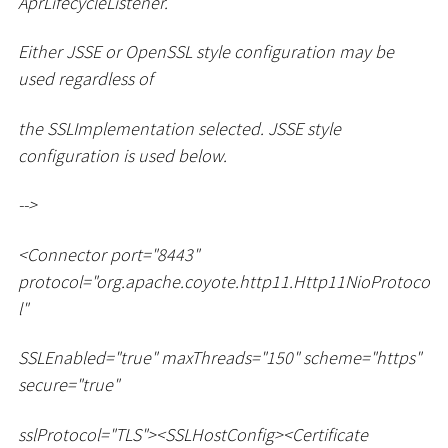
AprLifecycleListener.
Either JSSE or OpenSSL style configuration may be
used regardless of
the SSLImplementation selected. JSSE style
configuration is used below.
--
>
<
Connector port="8443"
protocol="org.apache.coyote.http11.Http11NioProtoco
l"
SSLEnabled="true" maxThreads="150" scheme="https"
secure="true"
sslProtocol="TLS"
>
<
SSLHostConfig
>
<
Certificate