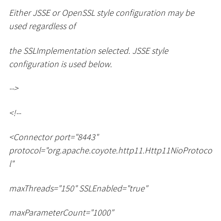
Either JSSE or OpenSSL style configuration may be
used regardless of
the SSLImplementation selected. JSSE style
configuration is used below.
--
>
<
!--
<
Connector port="8443"
protocol="org.apache.coyote.http11.Http11NioProtoco
l"
maxThreads="150" SSLEnabled="true"
maxParameterCount="1000"