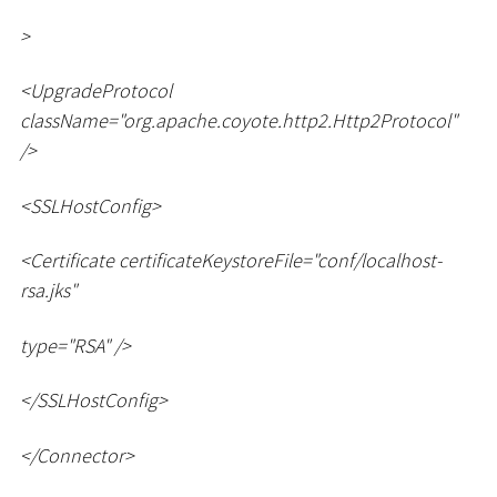
>
<
UpgradeProtocol
className="org.apache.coyote.http2.Http2Protocol"
/
>
<
SSLHostConfig
>
<
Certificate certificateKeystoreFile="conf/localhost-
rsa.jks"
type="RSA" /
>
<
/SSLHostConfig
>
<
/Connector
>