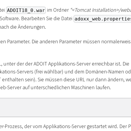
tei
im Ordner
“
<
Tomcat Installation
>
/web
ADOIT18_0.war
oftware. Bearbeiten Sie die Datei
adoxx_web.propertie
nach die Änderungen.
gsten Parameter. Die anderen Parameter müssen normalerweis
L, unter der der ADOIT Applikations-Server erreichbar ist. D
ations-Servers (frei wählbar) und dem Domänen-Namen oder
T enthalten sein). Sie müssen diese URL nur dann ändern, we
eb-Server auf unterschiedlichen Maschinen laufen.
er
-Prozess, der vom Applikations-Server gestartet wird. Der