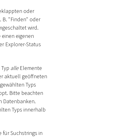
geklappten oder
. B. "Finden" oder
mgeschaltet wird.
e einen eigenen
er Explorer-Status
h Typ
alle
Elemente
r aktuell geöffneten
usgewählten Typs
ppt. Bitte beachten
en Datenbanken.
hlten Typs innerhalb
e für Suchstrings in