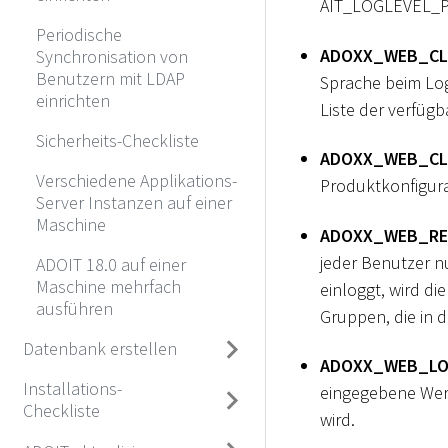
AIT_LOGLEVEL_P
Periodische
ADOXX_WEB_CL
Synchronisation von
Benutzern mit LDAP
Sprache beim Logi
einrichten
Liste der verfüg
Sicherheits-Checkliste
ADOXX_WEB_CL
Verschiedene Applikations-
Produktkonfigurat
Server Instanzen auf einer
Maschine
ADOXX_WEB_RE
jeder Benutzer n
ADOIT 18.0 auf einer
Maschine mehrfach
einloggt, wird d
ausführen
Gruppen, die in 
Datenbank erstellen
ADOXX_WEB_LO
Installations-
eingegebene Wert
Checkliste
wird.