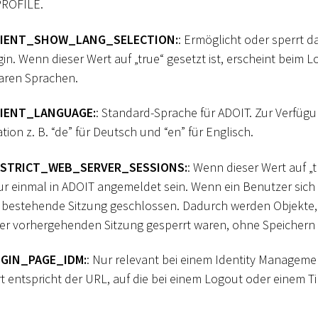
ROFILE.
IENT_SHOW_LANG_SELECTION:
: Ermöglicht oder sperrt 
n. Wenn dieser Wert auf „true“ gesetzt ist, erscheint beim L
baren Sprachen.
IENT_LANGUAGE:
: Standard-Sprache für ADOIT. Zur Verfüg
ion z. B. “de” für Deutsch und “en” für Englisch.
STRICT_WEB_SERVER_SESSIONS:
: Wenn dieser Wert auf „t
ur einmal in ADOIT angemeldet sein. Wenn ein Benutzer sich
ie bestehende Sitzung geschlossen. Dadurch werden Objekte
der vorhergehenden Sitzung gesperrt waren, ohne Speichern 
GIN_PAGE_IDM:
: Nur relevant bei einem Identity Manageme
 entspricht der URL, auf die bei einem Logout oder einem Ti