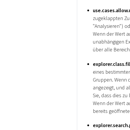
use.cases.allow
zugeklappten Zus
"Analysieren") o
Wenn der Wert au
unabhängigen Expl
über alle Bereic
explorer.class.fi
eines bestimmten
Gruppen. Wenn de
angezeigt, und a
Sie, dass dies z
Wenn der Wert au
bereits geöffnet
explorer.search