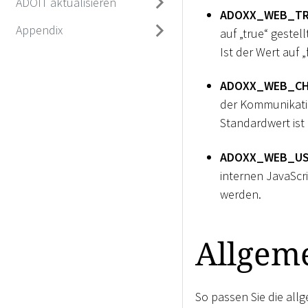
ADOIT aktualisieren
ADOXX_WEB_TR
Appendix
auf „true“ geste
Ist der Wert auf 
ADOXX_WEB_CH
der Kommunikatio
Standardwert ist 
ADOXX_WEB_US
internen JavaScr
werden.
Allgem
So passen Sie die all