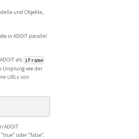
odelle und Objekte,
 die in ADOIT parallel
n ADOIT als
iFrame
en Ursprung wie der
ere URLs von
in ADOIT
"true" oder "false".