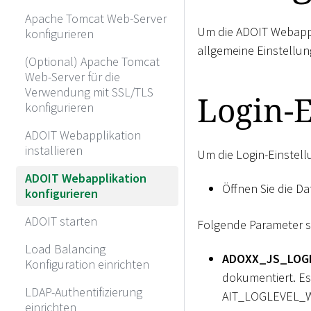
Apache Tomcat Web-Server
Um die ADOIT Webappl
konfigurieren
allgemeine Einstellu
(Optional) Apache Tomcat
Web-Server für die
Verwendung mit SSL/TLS
Login-E
konfigurieren
ADOIT Webapplikation
installieren
Um die Login-Einstel
ADOIT Webapplikation
Öffnen Sie die Da
konfigurieren
ADOIT starten
Folgende Parameter si
Load Balancing
ADOXX_JS_LOGL
Konfiguration einrichten
dokumentiert. Es
LDAP-Authentifizierung
AIT_LOGLEVEL_W
einrichten