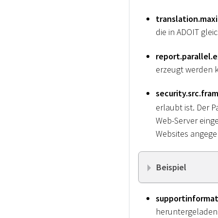
translation.max
die in ADOIT gle
report.parallel.
erzeugt werden 
security.src.fra
erlaubt ist. Der 
Web-Server einge
Websites angegeb
Beispiel
supportinformat
heruntergeladen