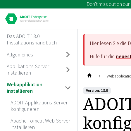
Don't miss out on our
Das ADOIT 18.0
Installationshandbuch
Hier lesen Sie di
Allgemeines
Hilfe für die
neuest
Applikations-Server
installieren
Webapplikation
Webapplikation
installieren
Version: 18.0
ADOIT
ADOIT Applikations-Server
konfigurieren
konfi
Apache Tomcat Web-Server
installieren