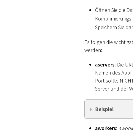
Öffnen Sie die Da
Komprimierungs-S
Speichern Sie da
Es folgen die wichti
werden:
aservers
: Die UR
Namen des Applik
Port sollte NICH
Server und der W
Beispiel
aworkers
:
awork