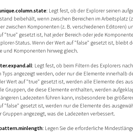
.unique.column.state
: Legt fest, ob der Explorer seinen auf
tand beibehält, wenn zwischen Bereichen im Arbeitsplatz (z
der zwischen Komponenten (z. B. verschiedenen Editoren) u
f "true" gesetzt ist, hat jeder Bereich oder jede Komponent
orer-Status. Wenn der Wert auf "false" gesetzt ist, bleibt d
he und Komponenten hinweg gleich.
lter.expand.all
: Legt fest, ob beim Filtern des Explorers nac
 Typs angezeigt werden, oder nur die Elemente innerhalb de
r Wert auf "true" gesetzt ist, werden alle Elemente des a
lle Gruppen, die diese Elemente enthalten, werden aufgekla
u längeren Ladezeiten führen kann, insbesondere bei größer
f "false" gesetzt ist, werden nur die Elemente des ausgewä
er Gruppen angezeigt, was die Ladezeiten verbessert.
.pattern.minlength
: Legen Sie die erforderliche Mindestläng