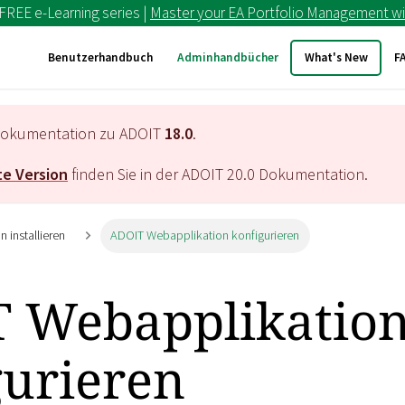
 FREE e-Learning series |
Master your EA Portfolio Management wi
Benutzerhandbuch
Adminhandbücher
What's New
F
e Dokumentation zu ADOIT
18.0
.
e Version
finden Sie in der ADOIT
20.0
Dokumentation.
 installieren
ADOIT Webapplikation konfigurieren
 Webapplikatio
gurieren