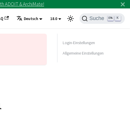
th ADOIT & ArchiMate!
Suche
AQ
K
Deutsch
18.0
Login-Einstellungen
Allgemeine Einstellungen
n