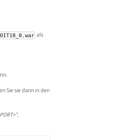
als
OIT18_0.war
ann.
n Sie sie dann in den
PORT
>
"
.