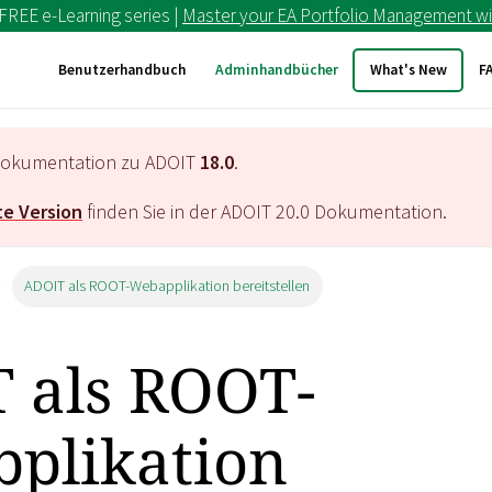
 FREE e-Learning series |
Master your EA Portfolio Management wi
Benutzerhandbuch
Adminhandbücher
What's New
F
e Dokumentation zu ADOIT
18.0
.
e Version
finden Sie in der ADOIT
20.0
Dokumentation.
ADOIT als ROOT-Webapplikation bereitstellen
 als ROOT-
plikation