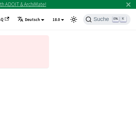
th ADOIT & ArchiMate!
Suche
AQ
K
Deutsch
18.0