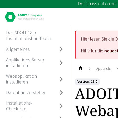
Don't miss out on our
Das ADOIT 18.0
Installationshandbuch
Hier lesen Sie di
Allgemeines
Hilfe für die
neuest
Applikations-Server
installieren
Appendix
Webapplikation
installieren
Version: 18.0
ADOIT
Datenbank erstellen
Installations-
Webap
Checkliste