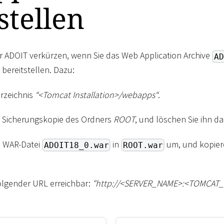
stellen
r ADOIT verkürzen, wenn Sie das Web Application Archive
AD
bereitstellen. Dazu:
erzeichnis
“
<
Tomcat Installation
>
/webapps“
.
ne Sicherungskopie des Ordners
ROOT
, und löschen Sie ihn d
e WAR-Datei
in
um, und kopiere
ADOIT18_0.war
ROOT.war
folgender URL erreichbar:
"ht
tp://
<
SERVER_NAME
>
:
<
TOMCAT_