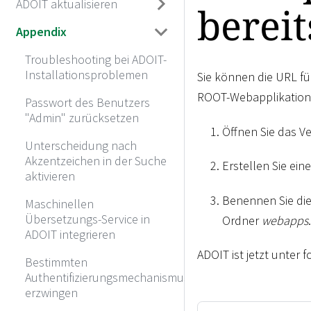
ADOIT aktualisieren
bereit
Appendix
Troubleshooting bei ADOIT-
Installationsproblemen
Sie können die URL fü
ROOT-Webapplikation 
Passwort des Benutzers
"Admin" zurücksetzen
Öffnen Sie das V
Unterscheidung nach
Akzentzeichen in der Suche
Erstellen Sie ei
aktivieren
Benennen Sie di
Maschinellen
Übersetzungs-Service in
Ordner
webapps
.
ADOIT integrieren
ADOIT ist jetzt unter 
Bestimmten
Authentifizierungsmechanismus
erzwingen