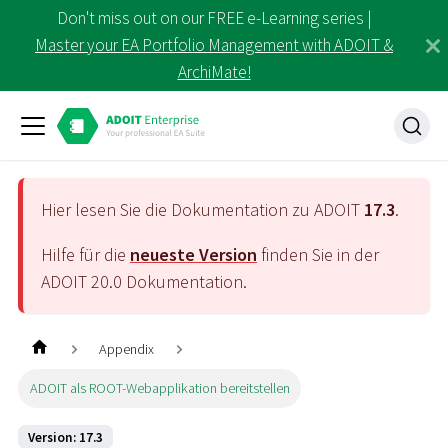
Don't miss out on our FREE e-Learning series |
Master your EA Portfolio Management with ADOIT &
ArchiMate!
Hier lesen Sie die Dokumentation zu ADOIT
17.3
.
Hilfe für die
neueste Version
finden Sie in der
ADOIT
20.0
Dokumentation.
Appendix
ADOIT als ROOT-Webapplikation bereitstellen
Version: 17.3