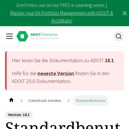
Don't miss out on our FREE e-Learning series |
Master your EA Portfolio Management with ADOIT &
ArchiMate!
Hier lesen Sie die Dokumentation zu ADOIT
18.1
.
Hilfe für die
neueste Version
finden Sie in der
ADOIT
20.0
Dokumentation.
Datenbank erstellen
Standardbenutzer
Version: 18.1
Standardbenut