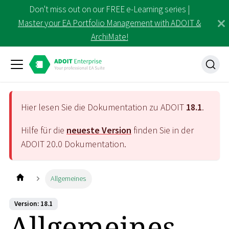
Don't miss out on our FREE e-Learning series |
Master your EA Portfolio Management with ADOIT &
ArchiMate!
Hier lesen Sie die Dokumentation zu ADOIT
18.1
.
Hilfe für die
neueste Version
finden Sie in der
ADOIT
20.0
Dokumentation.
Allgemeines
Version: 18.1
Allgemeines