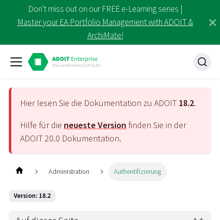
Don't miss out on our FREE e-Learning series |
Master your EA Portfolio Management with ADOIT &
ArchiMate!
Hier lesen Sie die Dokumentation zu ADOIT
18.2
.
Hilfe für die
neueste Version
finden Sie in der
ADOIT
20.0
Dokumentation.
Administration
Authentifizierung
Version: 18.2