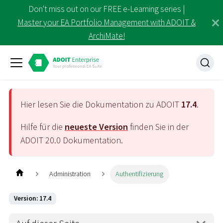
Don't miss out on our FREE e-Learning series |
Master your EA Portfolio Management with ADOIT &
ArchiMate!
Hier lesen Sie die Dokumentation zu ADOIT
17.4
.
Hilfe für die
neueste Version
finden Sie in der
ADOIT
20.0
Dokumentation.
Administration
Authentifizierung
Version: 17.4