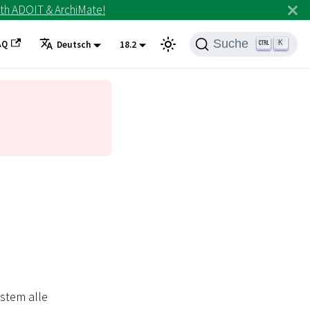
th ADOIT & ArchiMate!
Suche
AQ
K
Deutsch
18.2
ystem alle