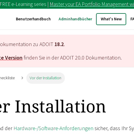
 FREE e-Learning series |
Master your EA Portfolio Management wi
Benutzerhandbuch
Adminhandbücher
What's New
F
e Dokumentation zu ADOIT
18.2
.
e Version
finden Sie in der ADOIT
20.0
Dokumentation.
heckliste
Vor der Installation
r Installation
nd der
Hardware-/Software-Anforderungen
sicher, dass Ihr S