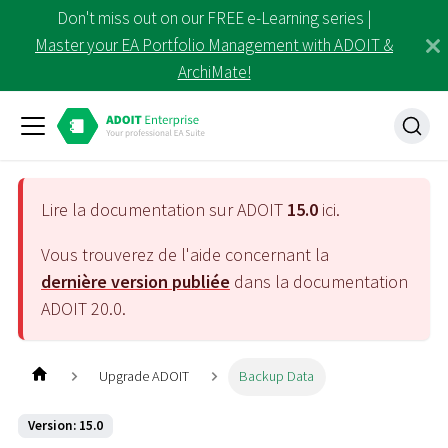
Don't miss out on our FREE e-Learning series |
Master your EA Portfolio Management with ADOIT &
ArchiMate!
Lire la documentation sur ADOIT
15.0
ici.
Vous trouverez de l'aide concernant la
dernière version publiée
dans la documentation
ADOIT
20.0
.
Upgrade ADOIT
Backup Data
Version: 15.0