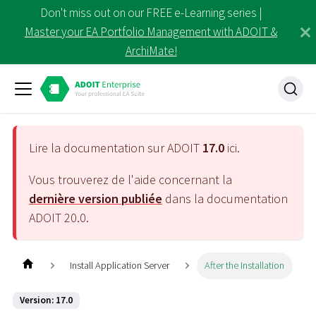
Don't miss out on our FREE e-Learning series |
Master your EA Portfolio Management with ADOIT &
ArchiMate!
Lire la documentation sur ADOIT
17.0
ici.
Vous trouverez de l'aide concernant la
dernière version publiée
dans la documentation
ADOIT
20.0
.
Install Application Server
After the Installation
Version: 17.0