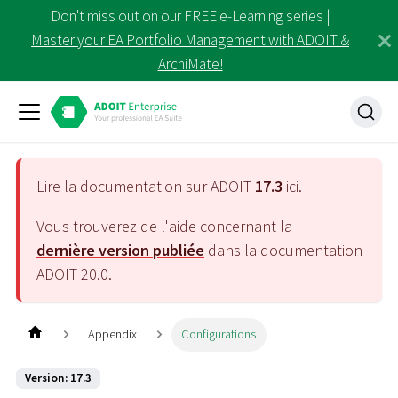
Don't miss out on our FREE e-Learning series |
Master your EA Portfolio Management with ADOIT &
ArchiMate!
Lire la documentation sur ADOIT
17.3
ici.
Vous trouverez de l'aide concernant la
dernière version publiée
dans la documentation
ADOIT
20.0
.
Appendix
Configurations
Version: 17.3