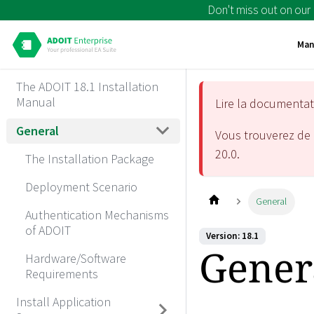
Don't miss out on our
Man
The ADOIT 18.1 Installation
Manual
Lire la documenta
General
Vous trouverez de 
20.0
.
The Installation Package
Deployment Scenario
General
Authentication Mechanisms
of ADOIT
Version: 18.1
Gener
Hardware/Software
Requirements
Install Application