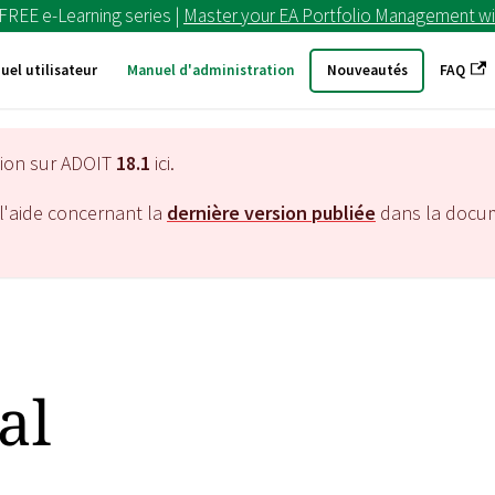
 FREE e-Learning series |
Master your EA Portfolio Management wi
uel utilisateur
Manuel d'administration
Nouveautés
FAQ
tion sur ADOIT
18.1
ici.
l'aide concernant la
dernière version publiée
dans la docu
al