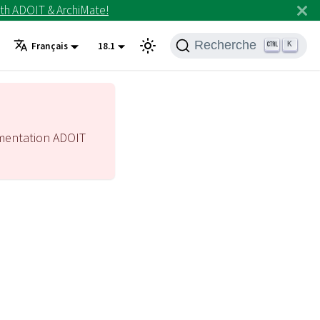
th ADOIT & ArchiMate!
Recherche
K
Français
18.1
mentation ADOIT