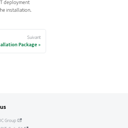
OIT deployment
e installation.
Suivant
allation Package
lus
OC Group