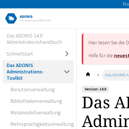
Ma
Das ADONIS 14.0
Administrationshandbuch
Hier lesen Sie di
Schnellstart
Hilfe für die
neuest
Das ADONIS
Administrations-
Das ADONIS Ad
Toolkit
Benutzerverwaltung
Version: 14.0
Das 
Bibliothekenverwaltung
Metamodellverwaltung
Admin
Mehrsprachigkeitsverwaltung