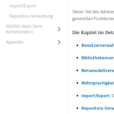
Import/Export
Dieser Teil des Admi
Repository-Verwaltung
generellen Funktionen
ADONIS Web-Client
Administration
Die Kapitel im Deta
Appendix
Benutzerverwal
Bibliothekenve
Metamodellverw
Mehrsprachigke
Import/Export
: 
Repository-Ver