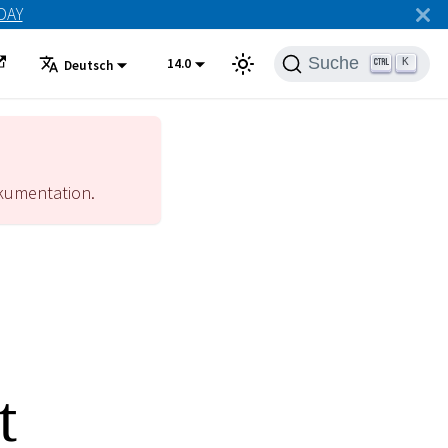
ODAY
Suche
14.0
K
Deutsch
umentation.
t