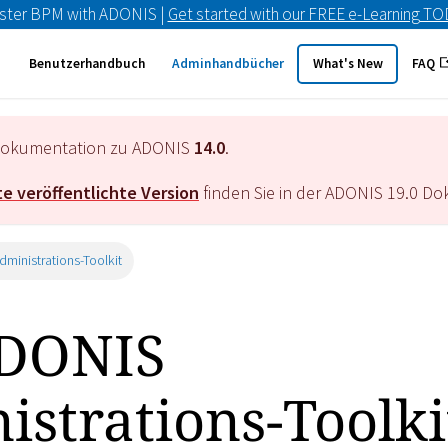
ster BPM with ADONIS |
Get started with our FREE e-Learning T
Benutzerhandbuch
Adminhandbücher
What's New
FAQ
e Dokumentation zu ADONIS
14.0
.
e veröffentlichte Version
finden Sie in der ADONIS
19.0
Dok
ministrations-Toolkit
ADONIS
istrations-Toolki