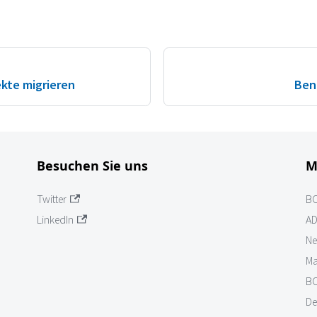
kte migrieren
Ben
Besuchen Sie uns
M
Twitter
B
LinkedIn
AD
Ne
Ma
BO
De