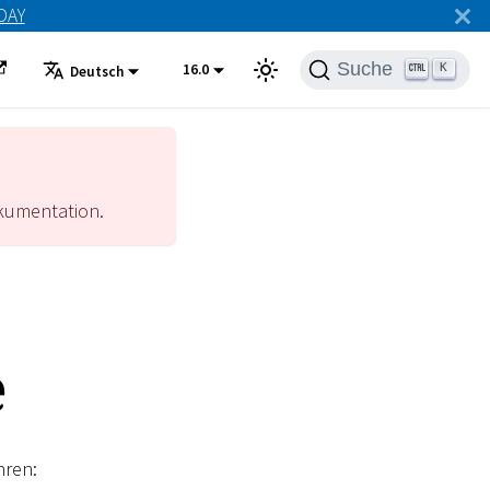
ODAY
Suche
16.0
K
Deutsch
umentation.
e
hren: