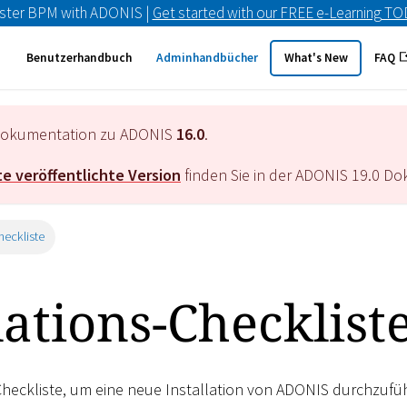
ster BPM with ADONIS |
Get started with our FREE e-Learning T
Benutzerhandbuch
Adminhandbücher
What's New
FAQ
e Dokumentation zu ADONIS
16.0
.
e veröffentlichte Version
finden Sie in der ADONIS
19.0
Dok
heckliste
lations-Checklist
heckliste, um eine neue Installation von ADONIS durchzufü