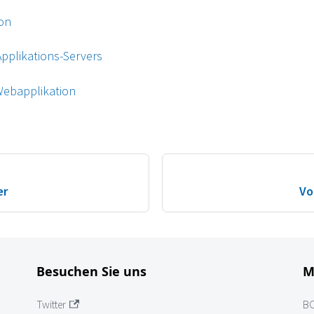
ion
Applikations-Servers
 Webapplikation
er
Vo
Besuchen Sie uns
M
Twitter
B