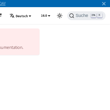
ODAY
Suche
16.0
K
Deutsch
umentation.