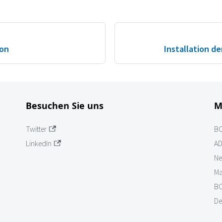
ion
Installation d
Besuchen Sie uns
M
Twitter
B
LinkedIn
AD
Ne
Ma
BO
De