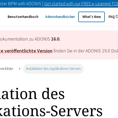
ster BPM with ADONIS |
Get started with our FREE e-Learning T
Benutzerhandbuch
Adminhandbücher
What's New
FAQ
e Dokumentation zu ADONIS
16.0
.
e veröffentlichte Version
finden Sie in der ADONIS
19.0
Dok
heckliste
Installation des Applikations-Servers
lation des
kations-Servers