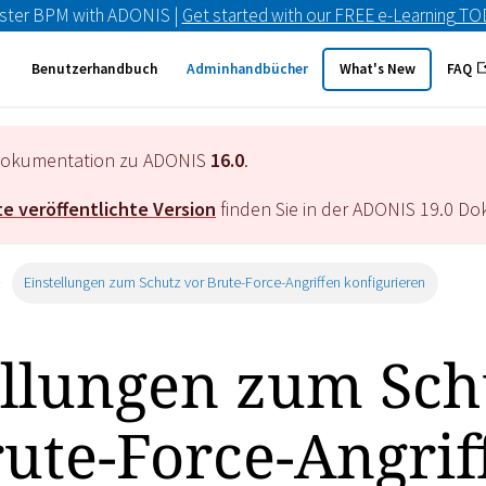
ster BPM with ADONIS |
Get started with our FREE e-Learning T
Benutzerhandbuch
Adminhandbücher
What's New
FAQ
e Dokumentation zu ADONIS
16.0
.
e veröffentlichte Version
finden Sie in der ADONIS
19.0
Dok
Einstellungen zum Schutz vor Brute-Force-Angriffen konfigurieren
ellungen zum Sch
rute-Force-Angrif