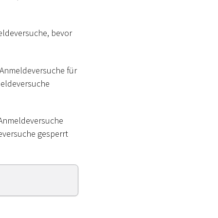
eldeversuche, bevor
ie Anmeldeversuche für
meldeversuche
ie Anmeldeversuche
eversuche gesperrt