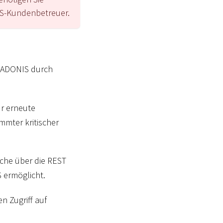
IS-Kundenbetreuer.
n ADONIS durch
ür erneute
mmter kritischer
uche über die REST
S ermöglicht.
n Zugriff auf