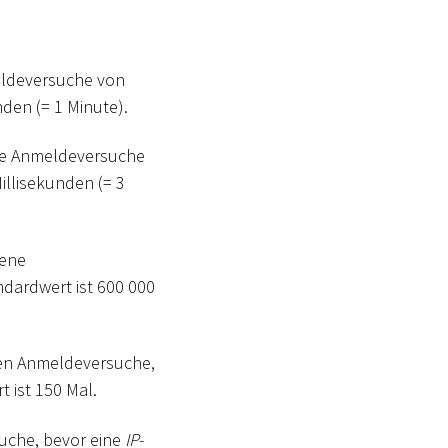
meldeversuche von
nden (= 1 Minute).
ene Anmeldeversuche
illisekunden (= 3
gene
ndardwert ist 600 000
nen Anmeldeversuche,
 ist 150 Mal.
uche, bevor eine
IP-