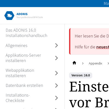
Ma
Das ADONIS 16.0
Installationshandbuch
Hier lesen Sie di
Allgemeines
Hilfe für die
neuest
Applikations-Server
installieren
Appendix
Webapplikation
installieren
Version: 16.0
Einst
Datenbank erstellen
Installations-
vor B
Checkliste