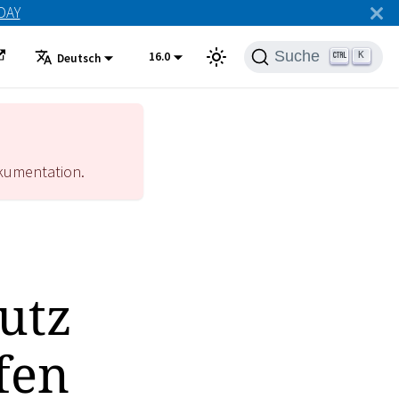
ODAY
Suche
16.0
K
Deutsch
umentation.
utz
fen