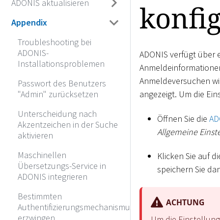
ADONIS aktualisieren
konfi
Appendix
Troubleshooting bei
ADONIS-
ADONIS verfügt über e
Installationsproblemen
Anmeldeinformationen
Anmeldeversuchen wir
Passwort des Benutzers
angezeigt. Um die Ein
"Admin" zurücksetzen
Unterscheidung nach
Öffnen Sie die
AD
Akzentzeichen in der Suche
Allgemeine Einst
aktivieren
Maschinellen
Klicken Sie auf d
Übersetzungs-Service in
speichern Sie da
ADONIS integrieren
Bestimmten
ACHTUNG
Authentifizierungsmechanismus
erzwingen
Um die Einstellung