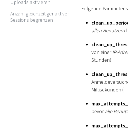
Uploads aktivieren
Folgende Parameter s
Anzahl gleichzeitiger aktiver
Sessions begrenzen
clean_up_perio
allen Benutzern
b
clean_up_thres
von einer
IP-Adre
Stunden).
clean_up_thres
Anmeldeversuch
Millisekunden (=
max_attempts_
bevor
alle Benut
max_attempts_