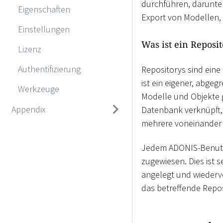
durchführen, darunte
Eigenschaften
Export von Modellen,
Einstellungen
Was ist ein Reposi
Lizenz
Authentifizierung
Repositorys sind ein
ist ein eigener, abge
Werkzeuge
Modelle und Objekte g
Appendix
Datenbank verknüpft, 
mehrere voneinander
Jedem ADONIS-Benutze
zugewiesen. Dies ist 
angelegt und wiederv
das betreffende Repos