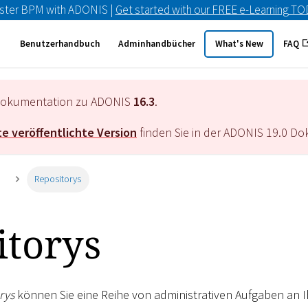
ster BPM with ADONIS |
Get started with our FREE e-Learning T
Benutzerhandbuch
Adminhandbücher
What's New
FAQ
e Dokumentation zu ADONIS
16.3
.
e veröffentlichte Version
finden Sie in der ADONIS
19.0
Dok
n
Repositorys
itorys
rys
können Sie eine Reihe von administrativen Aufgaben an 