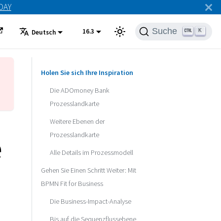
ODAY
Suche
16.3
K
Deutsch
Holen Sie sich Ihre Inspiration
Die ADOmoney Bank
Prozesslandkarte
Weitere Ebenen der
e
Prozesslandkarte
Alle Details im Prozessmodell
Gehen Sie Einen Schritt Weiter: Mit
BPMN Fit for Business
Die Business-Impact-Analyse
Bis auf die Sequenzflussebene