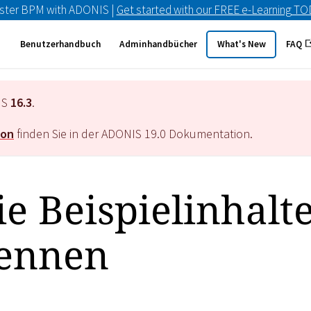
ster BPM with ADONIS |
Get started with our FREE e-Learning T
Benutzerhandbuch
Adminhandbücher
What's New
FAQ
IS
16.3
.
ion
finden Sie in der ADONIS
19.0
Dokumentation.
ie Beispielinhalt
kennen