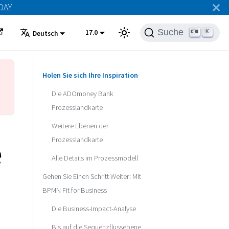
ODAY
Suche
17.0
K
Deutsch
Holen Sie sich Ihre Inspiration
Die ADOmoney Bank
Prozesslandkarte
Weitere Ebenen der
e
Prozesslandkarte
Alle Details im Prozessmodell
Gehen Sie Einen Schritt Weiter: Mit
BPMN Fit for Business
Die Business-Impact-Analyse
Bis auf die Sequenzflussebene