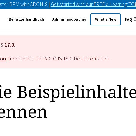
ster BPM with ADONIS |
Get started with our FREE e-Learning T
Benutzerhandbuch
Adminhandbücher
What's New
FAQ
IS
17.0
.
ion
finden Sie in der ADONIS
19.0
Dokumentation.
ie Beispielinhalt
kennen