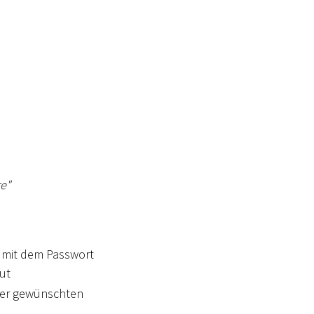
re"
re mit dem Passwort
but
der gewünschten