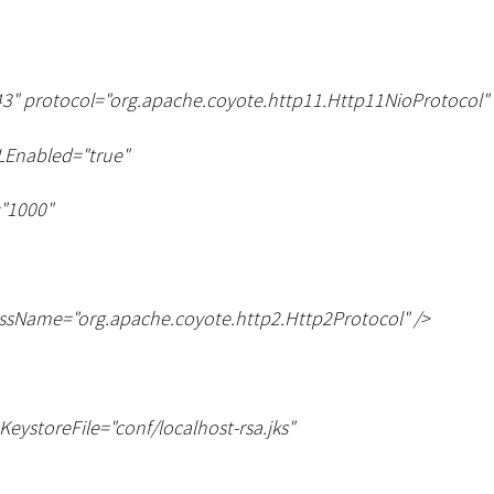
3" protocol="org.apache.coyote.http11.Http11NioProtocol"
LEnabled="true"
"1000"
ssName="org.apache.coyote.http2.Http2Protocol" /
>
eKeystoreFile="conf/localhost-rsa.jks"