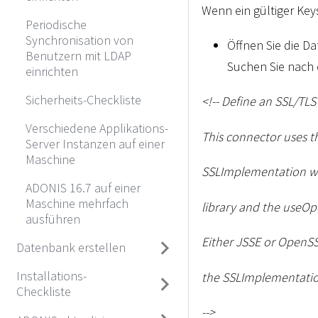
Wenn ein gültiger Key
Periodische
Synchronisation von
Öffnen Sie die Da
Benutzern mit LDAP
Suchen Sie nach 
einrichten
Sicherheits-Checkliste
<
!-- Define an SSL/TL
Verschiedene Applikations-
This connector uses t
Server Instanzen auf einer
Maschine
SSLImplementation wi
ADONIS 16.7 auf einer
Maschine mehrfach
library and the useOpe
ausführen
Either JSSE or OpenSS
Datenbank erstellen
Installations-
the SSLImplementation
Checkliste
--
>