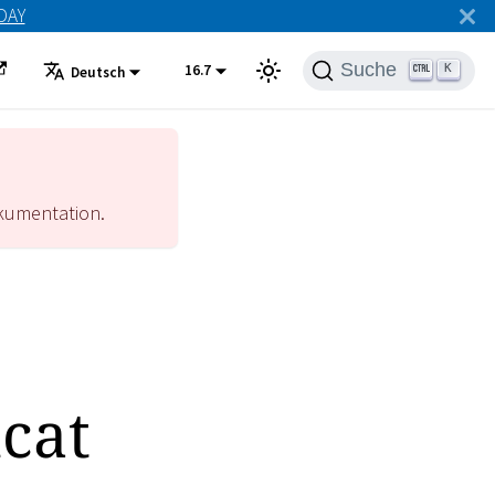
ODAY
Suche
16.7
K
Deutsch
umentation.
cat