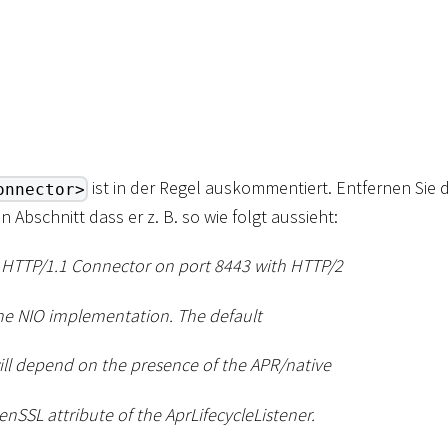
ist in der Regel auskommentiert. Entfernen Si
onnector>
n Abschnitt dass er z. B. so wie folgt aussieht:
S HTTP/1.1 Connector on port 8443 with HTTP/2
he NIO implementation. The default
ll depend on the presence of the APR/native
nSSL attribute of the AprLifecycleListener.