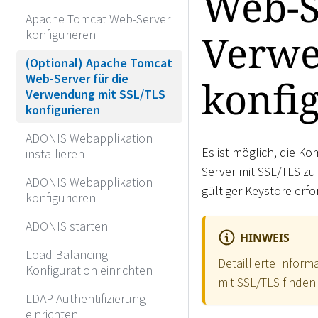
Web-S
Apache Tomcat Web-Server
Verwe
konfigurieren
(Optional) Apache Tomcat
Web-Server für die
konfi
Verwendung mit SSL/TLS
konfigurieren
ADONIS Webapplikation
Es ist möglich, die 
installieren
Server mit SSL/TLS zu
ADONIS Webapplikation
gültiger Keystore erfo
konfigurieren
ADONIS starten
HINWEIS
Load Balancing
Detaillierte Infor
Konfiguration einrichten
mit SSL/TLS finden
LDAP-Authentifizierung
einrichten