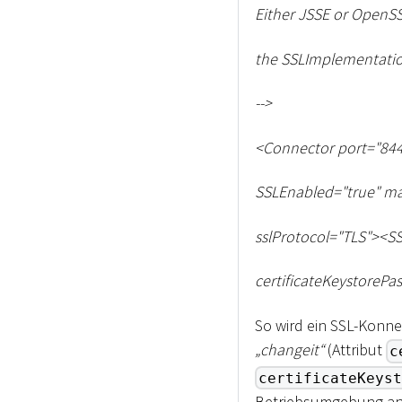
Either JSSE or OpenSS
the SSLImplementation
--
>
<
Connector port="844
SSLEnabled="true" ma
sslProtocol="TLS"
>
<
SS
certificateKeystorePa
So wird ein SSL-Konnek
„changeit“
(Attribut
c
certificateKeyst
Betriebsumgebung an