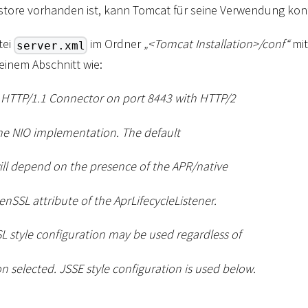
store vorhanden ist, kann Tomcat für seine Verwendung konf
tei
im Ordner
„
<
Tomcat Installation
>
/conf“
mit
server.xml
einem Abschnitt wie:
S HTTP/1.1 Connector on port 8443 with HTTP/2
he NIO implementation. The default
ll depend on the presence of the APR/native
nSSL attribute of the AprLifecycleListener.
L style configuration may be used regardless of
 selected. JSSE style configuration is used below.