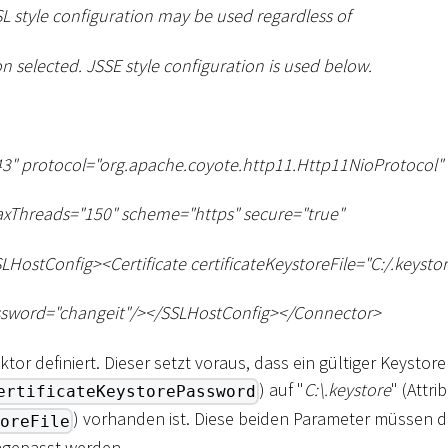
L style configuration may be used regardless of
 selected. JSSE style configuration is used below.
3" protocol="org.apache.coyote.http11.Http11NioProtocol"
xThreads="150" scheme="https" secure="true"
LHostConfig
>
<
Certificate certificateKeystoreFile="C:/.keysto
ssword="changeit"/
>
<
/SSLHostConfig
>
<
/Connector
>
tor definiert. Dieser setzt voraus, dass ein gültiger Keysto
) auf "
C:
\
.keystore
" (Attri
ertificateKeystorePassword
) vorhanden ist. Diese beiden Parameter müssen 
oreFile
gepasst werden.