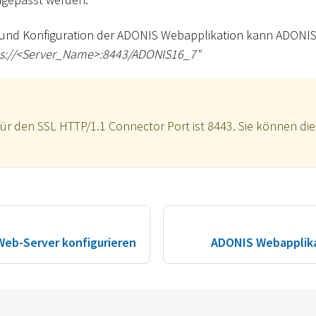
n und Konfiguration der ADONIS Webapplikation kann ADONIS
s://
<
Server_Name
>
:8443/ADONIS16_7"
ür den SSL HTTP/1.1 Connector Port ist 8443. Sie können die
eb-Server konfigurieren
ADONIS Webapplikat