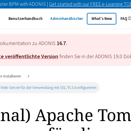
ster BPM with ADONIS |
Get started with our FREE e-Learning T
Benutzerhandbuch
Adminhandbücher
What's New
FAQ
e Dokumentation zu ADONIS
16.7
.
e veröffentlichte Version
finden Sie in der ADONIS
19.0
Dok
 installieren
Web-Server für die Verwendung mit SSL/TLS konfigurieren
onal) Apache Tom