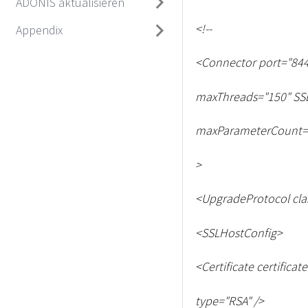
ADONIS aktualisieren
<
!--
Appendix
<
Connector port="844
maxThreads="150" SS
maxParameterCount=
>
<
UpgradeProtocol cla
<
SSLHostConfig
>
<
Certificate certificat
type="RSA" /
>