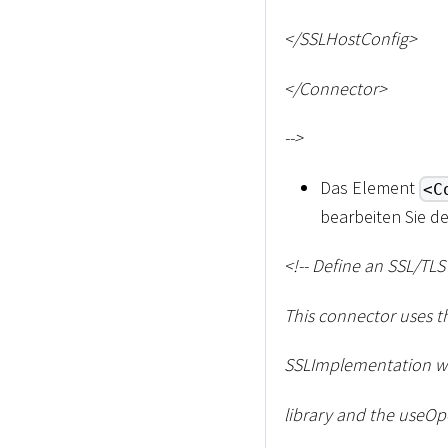
<
/SSLHostConfig
>
<
/Connector
>
--
>
Das Element
<C
bearbeiten Sie de
<
!-- Define an SSL/TL
This connector uses t
SSLImplementation wi
library and the useOpe