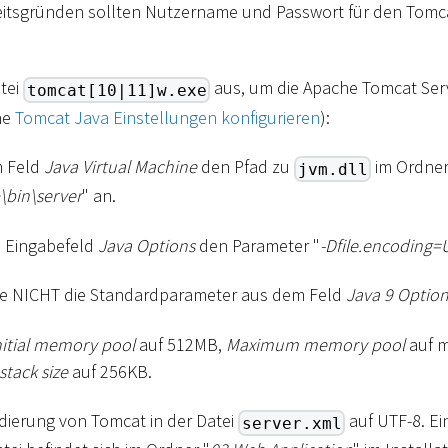
eitsgründen sollten Nutzername und Passwort für den Tom
atei
aus, um die Apache Tomcat Serv
tomcat[10|11]w.exe
he
Tomcat Java Einstellungen konfigurieren
):
m Feld
Java Virtual Machine
den Pfad zu
im Ordner
jvm.dll
\
bin
\
server
" an.
m Eingabefeld
Java Options
den Parameter "
-Dfile.encoding=
ie NICHT die Standardparameter aus dem Feld
Java 9 Optio
nitial memory pool
auf 512MB,
Maximum memory pool
auf m
stack size
auf 256KB.
odierung von Tomcat in der Datei
auf UTF-8. Ei
server.xml