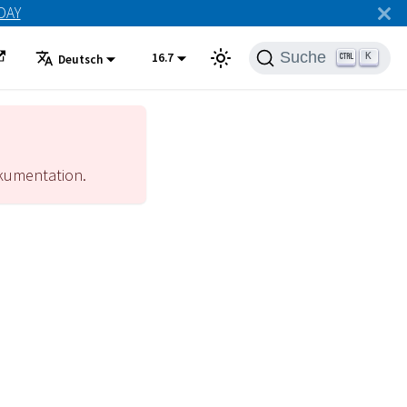
ODAY
Suche
16.7
K
Deutsch
umentation.