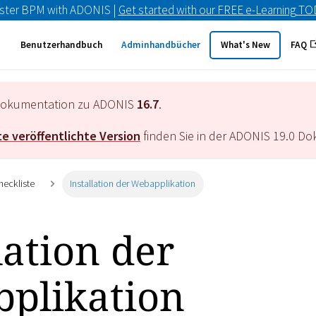
ster BPM with ADONIS |
Get started with our FREE e-Learning T
Benutzerhandbuch
Adminhandbücher
What's New
FAQ
e Dokumentation zu ADONIS
16.7
.
e veröffentlichte Version
finden Sie in der ADONIS
19.0
Dok
heckliste
Installation der Webapplikation
lation der
plikation