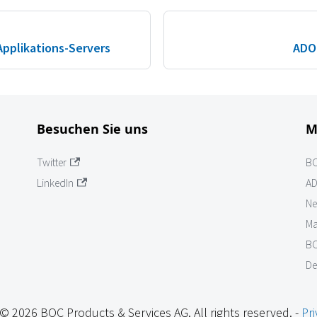
Applikations-Servers
ADON
Besuchen Sie uns
M
Twitter
B
LinkedIn
AD
Ne
Ma
BO
De
© 2026 BOC Products & Services AG. All rights reserved. -
Pri