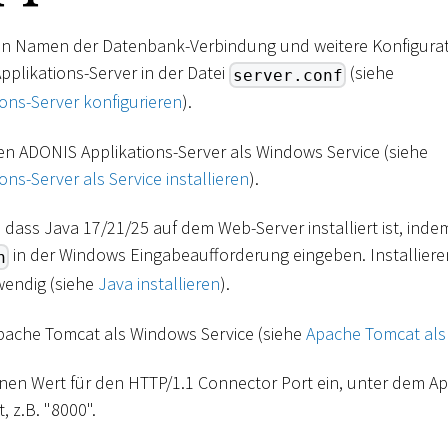
en Namen der Datenbank-Verbindung und weitere Konfigurat
pplikations-Server in der Datei
(siehe
server.conf
ons-Server konfigurieren
).
den ADONIS Applikations-Server als Windows Service (siehe
ns-Server als Service installieren
).
r, dass Java 17/21/25 auf dem Web-Server installiert ist, inde
in der Windows Eingabeaufforderung eingeben. Installieren
n
twendig (siehe
Java installieren
).
 Apache Tomcat als Windows Service (siehe
Apache Tomcat als S
inen Wert für den HTTP/1.1 Connector Port ein, unter dem 
t, z.B. "8000".