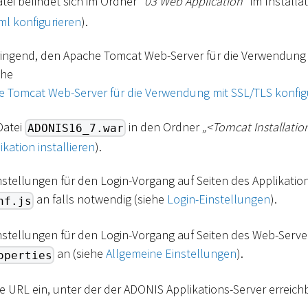
atei befindet sich im Ordner "
03 Web Application
" im Installa
ml konfigurieren
).
ingend, den Apache Tomcat Web-Server für die Verwendung 
ehe
e Tomcat Web-Server für die Verwendung mit SSL/TLS konfig
Datei
in den Ordner
„
<
Tomcat Installatio
ADONIS16_7.war
ation installieren
).
nstellungen für den Login-Vorgang auf Seiten des Applikation
an falls notwendig (siehe
Login-Einstellungen
).
nf.js
nstellungen für den Login-Vorgang auf Seiten des Web-Server
an (siehe
Allgemeine Einstellungen
).
operties
e URL ein, unter der der ADONIS Applikations-Server erreichba