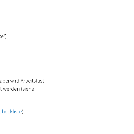
ce"
)
bei wird Arbeitslast
et werden (siehe
Checkliste
).