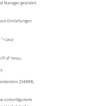
cat Manager geändert
ice Einstellungen
 "
<
Java
UTF-8
" hinzu.
ns
.
indestens 2048MB,
ne vorkonfigurierte