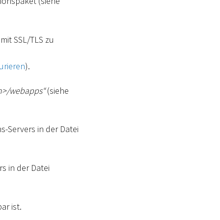
tionspaket (siehe
mit SSL/TLS zu
urieren
).
n
>
/webapps“
(siehe
s-Servers in der Datei
s in der Datei
r ist.