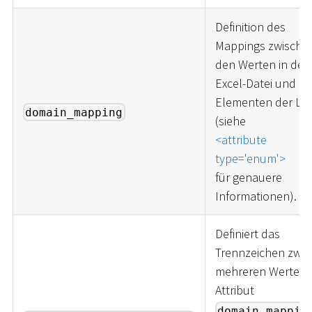
Definition des
Mappings zwische
den Werten in der
Excel-Datei und d
Elementen der Lis
domain_mapping
(siehe
<
attribute
type='enum'
>
für genauere
Informationen).
Definiert das
Trennzeichen zwis
mehreren Werten 
Attribut
domain_mappin