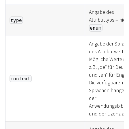
Angabe des
Attributtyps – hier
type
enum
Angabe der Sprac
des Attributwerts.
Mögliche Werte si
z.B. „de“ für Deuts
und „en“ für Englis
context
Die verfügbaren
Sprachen hängen 
der
Anwendungsbiblio
und der Lizenz ab.