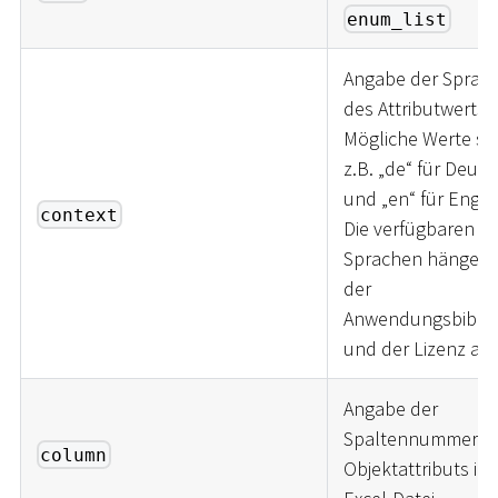
enum_list
Angabe der Sprac
des Attributwerts.
Mögliche Werte si
z.B. „de“ für Deuts
und „en“ für Englis
context
Die verfügbaren
Sprachen hängen 
der
Anwendungsbiblio
und der Lizenz ab.
Angabe der
Spaltennummer d
column
Objektattributs in 