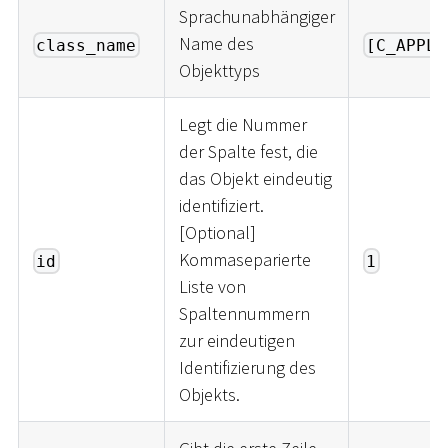
Sprachunabhängiger
Name des
class_name
[C_APPLI
Objekttyps
Legt die Nummer
der Spalte fest, die
das Objekt eindeutig
identifiziert.
[
Optional
]
Kommaseparierte
id
1
Liste von
Spaltennummern
zur eindeutigen
Identifizierung des
Objekts.