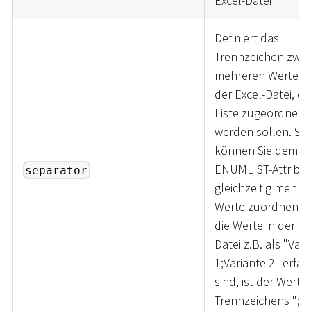
Excel-Datei
Definiert das
Trennzeichen zwis
mehreren Werten 
der Excel-Datei, di
Liste zugeordnet
werden sollen. So
können Sie dem
ENUMLIST-Attribut
separator
gleichzeitig mehre
Werte zuordnen. 
die Werte in der Ex
Datei z.B. als "Vari
1;Variante 2" erfas
sind, ist der Wert 
Trennzeichens ";".