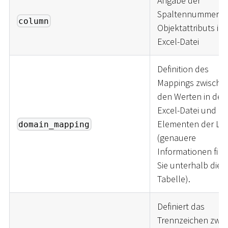
Angabe der
Spaltennummer d
column
Objektattributs in 
Excel-Datei
Definition des
Mappings zwische
den Werten in der
Excel-Datei und d
Elementen der Lis
domain_mapping
(genauere
Informationen fin
Sie unterhalb dies
Tabelle).
Definiert das
Trennzeichen zwis