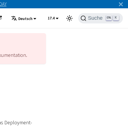
ODAY
Suche
17.4
K
Deutsch
umentation.
das Deployment-