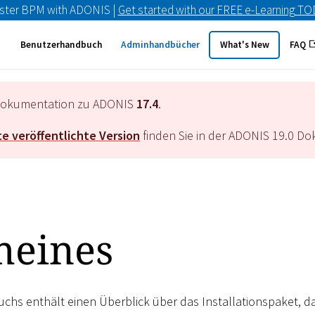
ster BPM with ADONIS |
Get started with our FREE e-Learning T
Benutzerhandbuch
Adminhandbücher
What's New
FAQ
e Dokumentation zu ADONIS
17.4
.
e veröffentlichte Version
finden Sie in der ADONIS
19.0
Dok
meines
uchs enthält einen Überblick über das Installationspaket, 