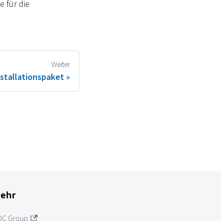
 für die
Weiter
nstallationspaket
ehr
OC Group