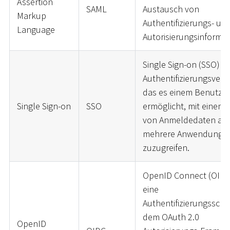
Assertion
SAML
Austausch von
Markup
Authentifizierungs- un
Language
Autorisierungsinformat
Single Sign-on (SSO) ist
Authentifizierungsverf
das es einem Benutzer
Single Sign-on
SSO
ermöglicht, mit einem 
von Anmeldedaten auf
mehrere Anwendunge
zuzugreifen.
OpenID Connect (OIDC)
eine
Authentifizierungsschi
dem OAuth 2.0
OpenID