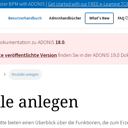
ster BPM with ADONIS |
Get started with our FREE e-Learning T
Benutzerhandbuch
Adminhandbücher
What's New
FAQ
e Dokumentation zu ADONIS
18.0
.
e veröffentlichte Version
finden Sie in der ADONIS
19.0
Dok
Modelle anlegen
le anlegen
tte bieten einen Überblick über die Funktionen, die zum E