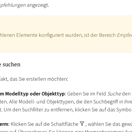
pfehlungen
angezeigt.
lenen Elemente konfiguriert wurden, ist der Bereich
Empfe
e suchen
fakt, das Sie erstellen möchten:
m Modelltyp oder Objekttyp
: Geben Sie im Feld
Suche
den 
en. Alle Modell- und Objekttypen, die den Suchbegriff in i
. Um den Suchfilter zu entfernen, klicken Sie auf das Symbo
term
: Klicken Sie auf die Schaltfläche
, wählen Sie das ge
dann auf
Übernehmen
. Sie können eine themenbezogene Au