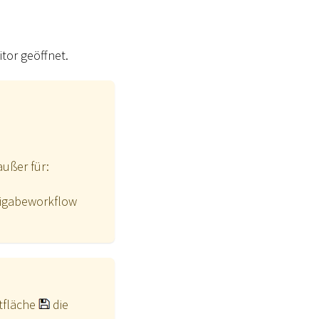
itor geöffnet.
außer für:
eigabeworkflow
tfläche
die