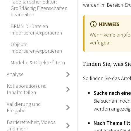
Tabellarischer Editor:
werden im Bereich
Em
Großflächig Eigenschaften
bearbeiten
HINWEIS
BPMN DI-Dateien
importieren/exportieren
Wenn keine empfoh
verfügbar.
Objekte
importieren/exportieren
Modelle & Objekte filtern
Finden Sie, was Si
Analyse
So finden Sie das Arte
Kollaboration und
Inhalte teilen
Suche nach eine
Sie suchen möcht
Validierung und
werden angezeigt
Freigabe
Barrierefreiheit, Videos
Nach Thema fil
und mehr
und klicken Sie 