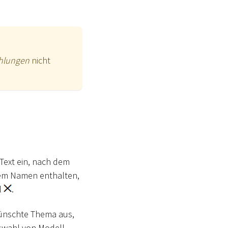
hlungen
nicht
Text ein, nach dem
hrem Namen enthalten,
l
.
wünschte Thema aus,
swahl von Modell-