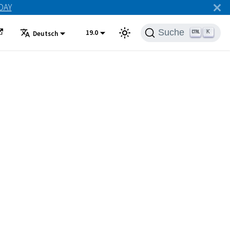
ODAY
Suche
19.0
K
Deutsch