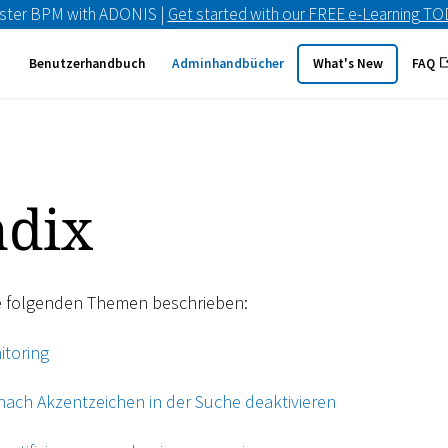
ster BPM with ADONIS |
Get started with our FREE e-Learning T
Benutzerhandbuch
Adminhandbücher
What's New
FAQ
dix
e folgenden Themen beschrieben:
itoring
ach Akzentzeichen in der Suche deaktivieren