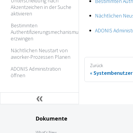
Unterscheidung nach
Bestimmten Auth
Akzentzeichen in der Suche
aktivieren
Nächtlichen Neu
Bestimmten
ADONIS Administr
Authentifizierungsmechanismus
erzwingen
Nächtlichen Neustart von
aworker-Prozessen Planen
Zurück
ADONIS Administration
Systembenutzer 
öffnen
Dokumente
What's New