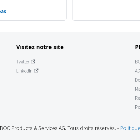
pas
Visitez notre site
P
Twitter
B
LinkedIn
AD
De
Ma
Re
Po
BOC Products & Services AG. Tous droits réservés. -
Politique