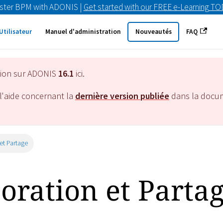
ster BPM with ADONIS |
Get started with our FREE e-Learning T
Utilisateur
Manuel d'administration
Nouveautés
FAQ
tion sur ADONIS
16.1
ici.
l'aide concernant la
dernière version publiée
dans la docu
et Partage
oration et Parta