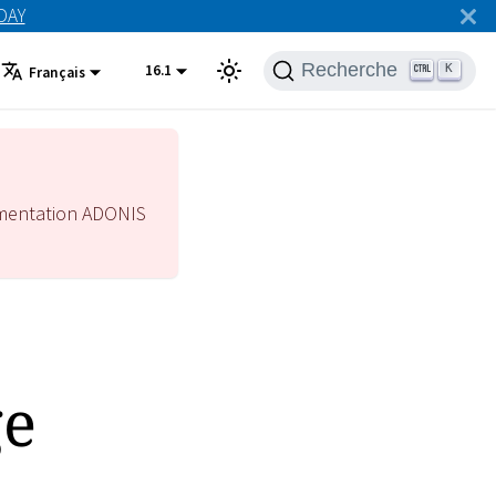
ODAY
Recherche
16.1
K
Français
mentation ADONIS
ge