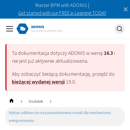
Master BPM with ADONIS |
Get started with our FREE e-Learning TODAY
Ta dokumentacja dotyczy
ADONIS
w wersji
16.3
i
nie jest już aktywnie aktualizowana.
Aby zobaczyć bieżącą dokumentację, przejdź do
bieżącej wydanej wersji
19.0
.
Dodatek
Wpływ odbiorców na powiadomienia e-mail dla mechanizmu
wersjonowania