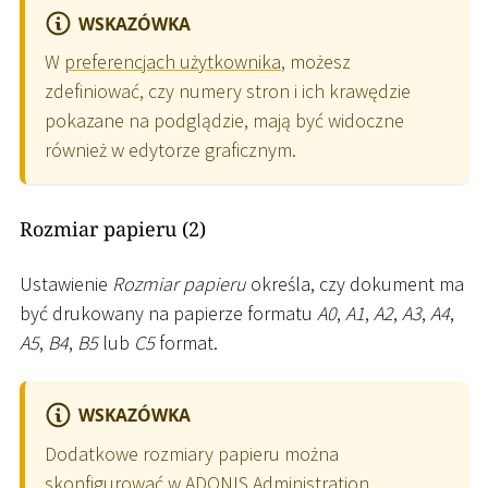
WSKAZÓWKA
W
preferencjach użytkownika
, możesz
zdefiniować, czy numery stron i ich krawędzie
pokazane na podglądzie, mają być widoczne
również w edytorze graficznym.
Rozmiar papieru (2)
Ustawienie
Rozmiar papieru
określa, czy dokument ma
być drukowany na papierze formatu
A0
,
A1
,
A2
,
A3
,
A4
,
A5
,
B4
,
B5
lub
C5
format.
WSKAZÓWKA
Dodatkowe rozmiary papieru można
skonfigurować w ADONIS Administration.