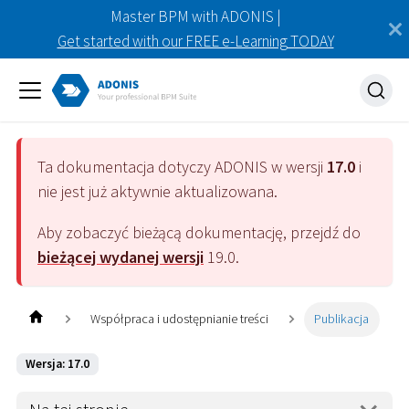
Master BPM with ADONIS |
Get started with our FREE e-Learning TODAY
Ta dokumentacja dotyczy
ADONIS
w wersji
17.0
i
nie jest już aktywnie aktualizowana.
Aby zobaczyć bieżącą dokumentację, przejdź do
bieżącej wydanej wersji
19.0
.
Współpraca i udostępnianie treści
Publikacja
Wersja: 17.0