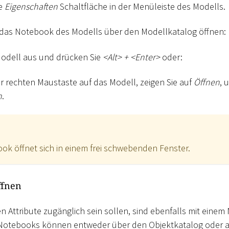
ie
Eigenschaften
Schaltfläche in der Menüleiste des Modells.
e das Notebook des Modells über den Modellkatalog öffnen:
Modell aus und drücken Sie
<
Alt
>
+
<
Enter
>
oder:
er rechten Maustaste auf das Modell, zeigen Sie auf
Öffnen
, 
n
.
k öffnet sich in einem frei schwebenden Fenster.
ffnen
en Attribute zugänglich sein sollen, sind ebenfalls mit eine
 Notebooks können entweder über den Objektkatalog oder 