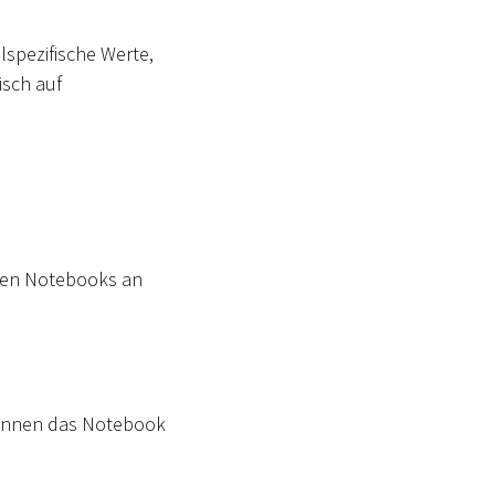
llspezifische Werte,
isch auf
nden Notebooks an
 können das Notebook