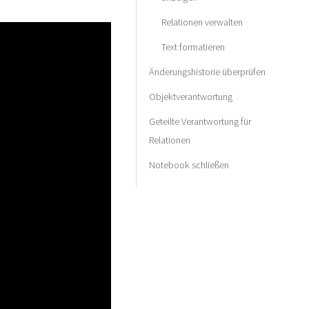
Relationen verwalten
Text formatieren
Änderungshistorie überprüfen
Objektverantwortung
Geteilte Verantwortung für
Relationen
Notebook schließen