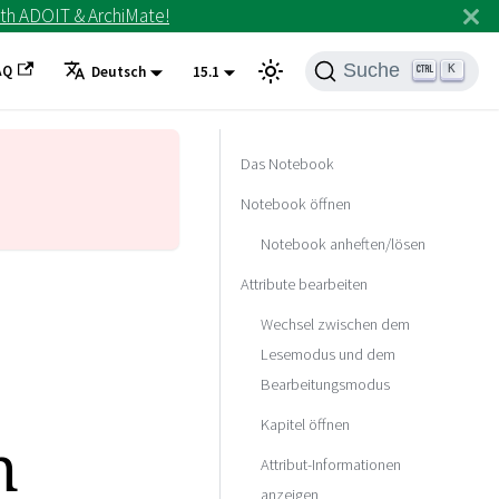
th ADOIT & ArchiMate!
Suche
AQ
K
Deutsch
15.1
Das Notebook
Notebook öffnen
Notebook anheften/lösen
Attribute bearbeiten
Wechsel zwischen dem
Lesemodus und dem
Bearbeitungsmodus
Kapitel öffnen
n
Attribut-Informationen
anzeigen