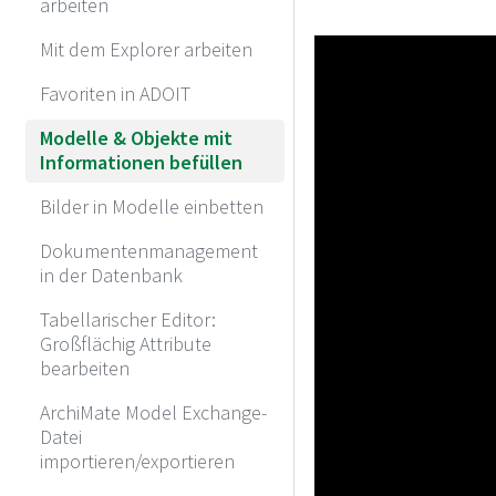
arbeiten
Mit dem Explorer arbeiten
Favoriten in ADOIT
Modelle & Objekte mit
Informationen befüllen
Bilder in Modelle einbetten
Dokumentenmanagement
in der Datenbank
Tabellarischer Editor:
Großflächig Attribute
bearbeiten
ArchiMate Model Exchange-
Datei
importieren/exportieren