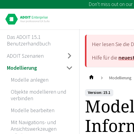
Don't miss out on our
Das ADOIT 15.1
Benutzerhandbuch
Hier lesen Sie di
ADOIT Szenarien
Hilfe für die
neuest
Modellierung
Modellierung
Modelle anlegen
Objekte modellieren und
Version: 15.1
Model
verbinden
Modelle bearbeiten
Infor
Mit Navigations- und
Ansichtswerkzeugen