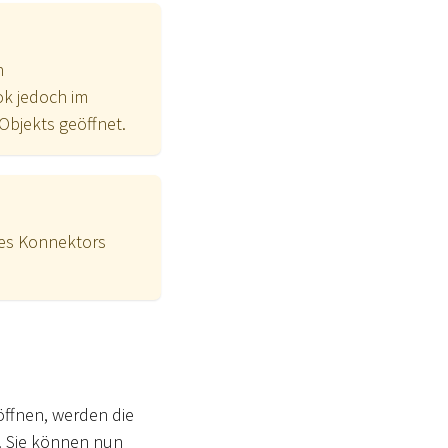
n
ok jedoch im
Objekts geöffnet.
nes Konnektors
ffnen, werden die
. Sie können nun