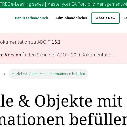
 FREE e-Learning series |
Master your EA Portfolio Management wi
Benutzerhandbuch
Adminhandbücher
What's New
F
e Dokumentation zu ADOIT
15.1
.
e Version
finden Sie in der ADOIT
20.0
Dokumentation.
Modelle & Objekte mit Informationen befüllen
le & Objekte mit
mationen befülle