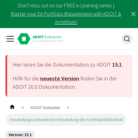
Don't miss out on our FREE e-Learning series |
Master your EA Portfolio Management with ADOIT &
ArchiMate!
Hier lesen Sie die Dokumentation zu ADOIT
15.1
.
Hilfe für die
neueste Version
finden Sie in der
ADOIT
20.0
Dokumentation.
ADOIT Szenarien
Anwendungsszenarien bei Verwendung der ArchiMate-Bibliothek
Version: 15.1